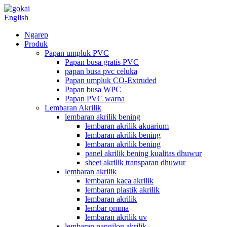
English
Ngarep
Produk
Papan umpluk PVC
Papan busa gratis PVC
papan busa pvc celuka
Papan umpluk CO-Extruded
Papan busa WPC
Papan PVC warna
Lembaran Akrilik
lembaran akrilik bening
lembaran akrilik akuarium
lembaran akrilik bening
lembaran akrilik bening
panel akrilik bening kualitas dhuwur
sheet akrilik transparan dhuwur
lembaran akrilik
lembaran kaca akrilik
lembaran plastik akrilik
lembaran akrilik
lembar pmma
lembaran akrilik uv
lembaran pangilon akrilik