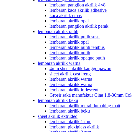
lembaran pangilon akrilik 4×8
lembaran kaca akrilik adhesive
kaca akrilik emas
lembaran akrilik opal
lembaran pangilon akrilik perak
lembaran akrilik putih
lembaran akrilik putih susu
lembaran akrilik opal
lembaran akrilik putih tembus
lembaran akrilik putih
lembaran akrilik opaque putih
lembaran akrilik warna
4mm sheet akrilik kanggo pawon
sheet akrilik cast ireng
lembaran akrilik warna
lembaran akrilik warna
lembaran akrilik iridescent
Grosir saka manufaktur Cina 1.8-30mm Col
lembaran akrilik beku
lembaran akrilik murah lumahing matt
lembaran akrilik beku
sheet akrilik extruded
lembaran akrilik 1 mm
lembaran plexiglass akrilik