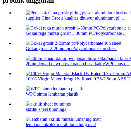
produk unggulan
supplier Cina Grosir kualitas dhuwur aluminium pl ...
Gokai rega murah grosir 1-30mm PC/Polycarbonate ...
Gokai grosir 2-20mm pc/Polycarbonate sun sheet
20mm lemari pawon pvc papan busa kaku/WPC busa ...
100% Virgin Materi Ireng Uv Rated 0.35-7.5mm ABS T.
WPC sintra lembaran plastik
akrilik sheet bunnings
lembaran akrilik murah lumahing matt