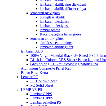
lembaran akrilik 2 mm
lembaran akrilik sing diekstrusi
lembaran akrilik diffuser cahya
lembaran plexiglass
plexiglass akrilik
lembaran plexiglass
lembaran plexiglass
lembar pmma
Kaca plexiglass tahan gores
lembaran akrilik glitter
akrilik sheet bunnings
lembaran akrilik glitter
lembaran ABS
100% Virgin Material Black Uv Rated 0.35-7.5m
Black lan Colored ABS Sheet / Papan kanggo Ho
Grosir piring ABS multicolor ing pabrik Cina
Aluminium Composite Panel Kab
Papan Busa Kertas
Lembar PC
PC Hollow Sheet
PC Solid Sheet
LEMBAR PS
Lembar GPPS
Lembar HIPPS
Lembar pangilon PS