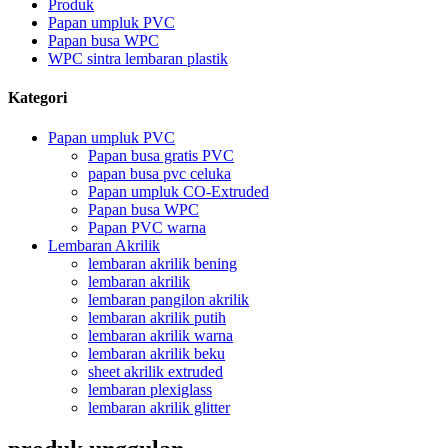
Produk
Papan umpluk PVC
Papan busa WPC
WPC sintra lembaran plastik
Kategori
Papan umpluk PVC
Papan busa gratis PVC
papan busa pvc celuka
Papan umpluk CO-Extruded
Papan busa WPC
Papan PVC warna
Lembaran Akrilik
lembaran akrilik bening
lembaran akrilik
lembaran pangilon akrilik
lembaran akrilik putih
lembaran akrilik warna
lembaran akrilik beku
sheet akrilik extruded
lembaran plexiglass
lembaran akrilik glitter