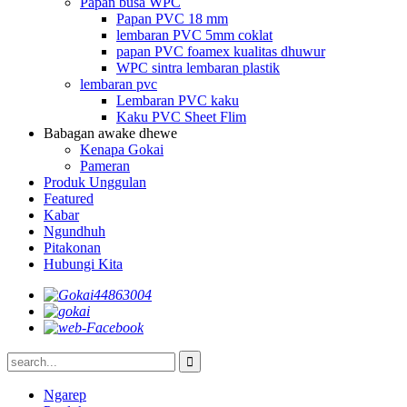
Papan busa WPC
Papan PVC 18 mm
lembaran PVC 5mm coklat
papan PVC foamex kualitas dhuwur
WPC sintra lembaran plastik
lembaran pvc
Lembaran PVC kaku
Kaku PVC Sheet Flim
Babagan awake dhewe
Kenapa Gokai
Pameran
Produk Unggulan
Featured
Kabar
Ngundhuh
Pitakonan
Hubungi Kita
Ngarep