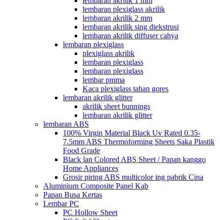
lembaran akrilik 1 mm
lembaran plexiglass akrilik
lembaran akrilik 2 mm
lembaran akrilik sing diekstrusi
lembaran akrilik diffuser cahya
lembaran plexiglass
plexiglass akrilik
lembaran plexiglass
lembaran plexiglass
lembar pmma
Kaca plexiglass tahan gores
lembaran akrilik glitter
akrilik sheet bunnings
lembaran akrilik glitter
lembaran ABS
100% Virgin Material Black Uv Rated 0.35-
7.5mm ABS Thermoforming Sheets Saka Plastik
Food Grade
Black lan Colored ABS Sheet / Papan kanggo
Home Appliances
Grosir piring ABS multicolor ing pabrik Cina
Aluminium Composite Panel Kab
Papan Busa Kertas
Lembar PC
PC Hollow Sheet