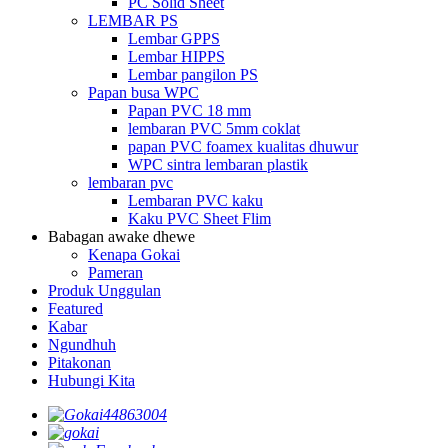
PC Solid Sheet
LEMBAR PS
Lembar GPPS
Lembar HIPPS
Lembar pangilon PS
Papan busa WPC
Papan PVC 18 mm
lembaran PVC 5mm coklat
papan PVC foamex kualitas dhuwur
WPC sintra lembaran plastik
lembaran pvc
Lembaran PVC kaku
Kaku PVC Sheet Flim
Babagan awake dhewe
Kenapa Gokai
Pameran
Produk Unggulan
Featured
Kabar
Ngundhuh
Pitakonan
Hubungi Kita