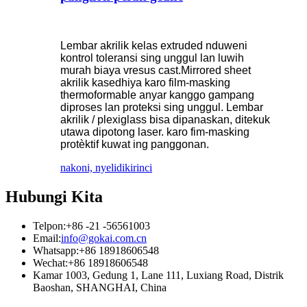
Lembar akrilik kelas extruded nduweni
kontrol toleransi sing unggul lan luwih
murah biaya vresus cast.Mirrored sheet
akrilik kasedhiya karo film-masking
thermoformable anyar kanggo gampang
diproses lan proteksi sing unggul. Lembar
akrilik / plexiglass bisa dipanaskan, ditekuk
utawa dipotong laser. karo fim-masking
protèktif kuwat ing panggonan.
nakoni, nyelidiki
rinci
Hubungi Kita
Telpon:
+86 -21 -56561003
Email:
info@gokai.com.cn
Whatsapp:
+86 18918606548
Wechat:
+86 18918606548
Kamar 1003, Gedung 1, Lane 111, Luxiang Road, Distrik
Baoshan, SHANGHAI, China