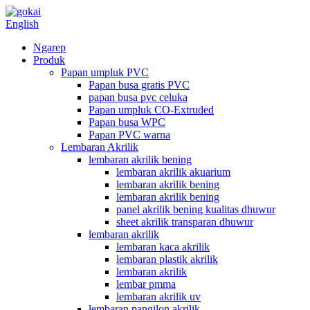
English
Ngarep
Produk
Papan umpluk PVC
Papan busa gratis PVC
papan busa pvc celuka
Papan umpluk CO-Extruded
Papan busa WPC
Papan PVC warna
Lembaran Akrilik
lembaran akrilik bening
lembaran akrilik akuarium
lembaran akrilik bening
lembaran akrilik bening
panel akrilik bening kualitas dhuwur
sheet akrilik transparan dhuwur
lembaran akrilik
lembaran kaca akrilik
lembaran plastik akrilik
lembaran akrilik
lembar pmma
lembaran akrilik uv
lembaran pangilon akrilik