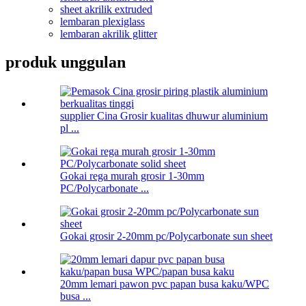
sheet akrilik extruded
lembaran plexiglass
lembaran akrilik glitter
produk unggulan
supplier Cina Grosir kualitas dhuwur aluminium
pl ...
Gokai rega murah grosir 1-30mm
PC/Polycarbonate ...
Gokai grosir 2-20mm pc/Polycarbonate sun sheet
20mm lemari pawon pvc papan busa kaku/WPC
busa ...