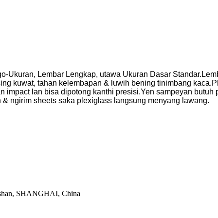
ggo-Ukuran, Lembar Lengkap, utawa Ukuran Dasar Standar.Lem
sing kuwat, tahan kelembapan & luwih bening tinimbang kaca.
han impact lan bisa dipotong kanthi presisi.Yen sampeyan butu
n & ngirim sheets saka plexiglass langsung menyang lawang.
aoshan, SHANGHAI, China