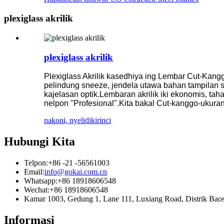
plexiglass akrilik
plexiglass akrilik
Plexiglass Akrilik kasedhiya ing Lembar Cut-Kan
pelindung sneeze, jendela utawa bahan tampilan 
kajelasan optik.Lembaran akrilik iki ekonomis, ta
nelpon "Profesional".Kita bakal Cut-kanggo-ukura
nakoni, nyelidiki
rinci
Hubungi Kita
Telpon:
+86 -21 -56561003
Email:
info@gokai.com.cn
Whatsapp:
+86 18918606548
Wechat:
+86 18918606548
Kamar 1003, Gedung 1, Lane 111, Luxiang Road, Distrik B
Informasi