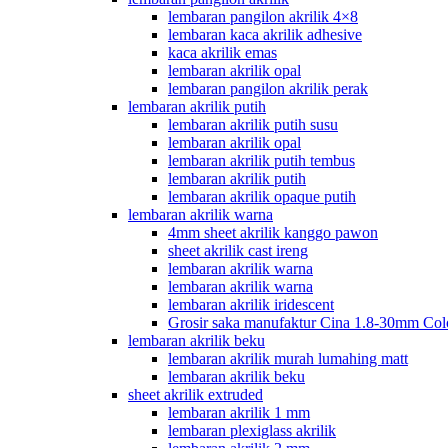
lembaran pangilon akrilik 4×8
lembaran kaca akrilik adhesive
kaca akrilik emas
lembaran akrilik opal
lembaran pangilon akrilik perak
lembaran akrilik putih
lembaran akrilik putih susu
lembaran akrilik opal
lembaran akrilik putih tembus
lembaran akrilik putih
lembaran akrilik opaque putih
lembaran akrilik warna
4mm sheet akrilik kanggo pawon
sheet akrilik cast ireng
lembaran akrilik warna
lembaran akrilik warna
lembaran akrilik iridescent
Grosir saka manufaktur Cina 1.8-30mm Col
lembaran akrilik beku
lembaran akrilik murah lumahing matt
lembaran akrilik beku
sheet akrilik extruded
lembaran akrilik 1 mm
lembaran plexiglass akrilik