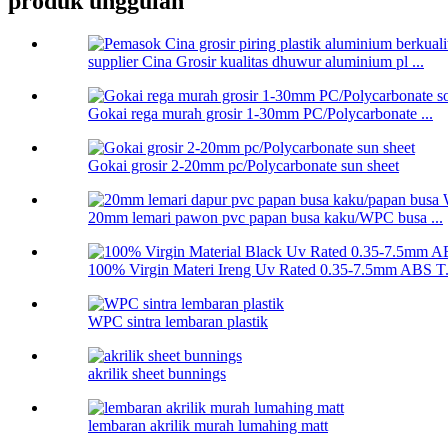
produk unggulan
supplier Cina Grosir kualitas dhuwur aluminium pl ...
Gokai rega murah grosir 1-30mm PC/Polycarbonate ...
Gokai grosir 2-20mm pc/Polycarbonate sun sheet
20mm lemari pawon pvc papan busa kaku/WPC busa ...
100% Virgin Materi Ireng Uv Rated 0.35-7.5mm ABS T.
WPC sintra lembaran plastik
akrilik sheet bunnings
lembaran akrilik murah lumahing matt