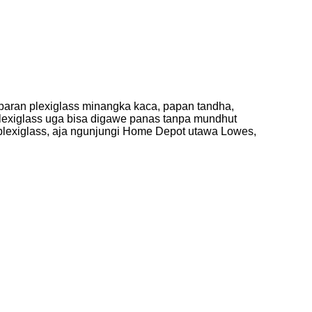
baran plexiglass minangka kaca, papan tandha,
Plexiglass uga bisa digawe panas tanpa mundhut
h plexiglass, aja ngunjungi Home Depot utawa Lowes,