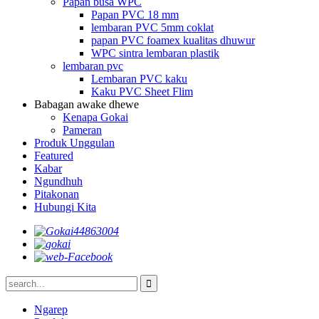
Papan busa WPC
Papan PVC 18 mm
lembaran PVC 5mm coklat
papan PVC foamex kualitas dhuwur
WPC sintra lembaran plastik
lembaran pvc
Lembaran PVC kaku
Kaku PVC Sheet Flim
Babagan awake dhewe
Kenapa Gokai
Pameran
Produk Unggulan
Featured
Kabar
Ngundhuh
Pitakonan
Hubungi Kita
Ngarep