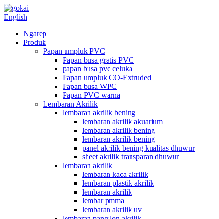
English
Ngarep
Produk
Papan umpluk PVC
Papan busa gratis PVC
papan busa pvc celuka
Papan umpluk CO-Extruded
Papan busa WPC
Papan PVC warna
Lembaran Akrilik
lembaran akrilik bening
lembaran akrilik akuarium
lembaran akrilik bening
lembaran akrilik bening
panel akrilik bening kualitas dhuwur
sheet akrilik transparan dhuwur
lembaran akrilik
lembaran kaca akrilik
lembaran plastik akrilik
lembaran akrilik
lembar pmma
lembaran akrilik uv
lembaran pangilon akrilik