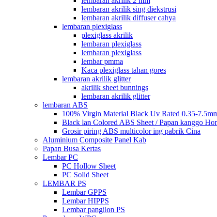
lembaran akrilik 2 mm
lembaran akrilik sing diekstrusi
lembaran akrilik diffuser cahya
lembaran plexiglass
plexiglass akrilik
lembaran plexiglass
lembaran plexiglass
lembar pmma
Kaca plexiglass tahan gores
lembaran akrilik glitter
akrilik sheet bunnings
lembaran akrilik glitter
lembaran ABS
100% Virgin Material Black Uv Rated 0.35-7.5m
Black lan Colored ABS Sheet / Papan kanggo Ho
Grosir piring ABS multicolor ing pabrik Cina
Aluminium Composite Panel Kab
Papan Busa Kertas
Lembar PC
PC Hollow Sheet
PC Solid Sheet
LEMBAR PS
Lembar GPPS
Lembar HIPPS
Lembar pangilon PS