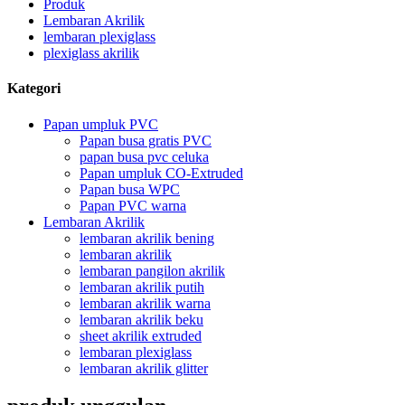
Produk
Lembaran Akrilik
lembaran plexiglass
plexiglass akrilik
Kategori
Papan umpluk PVC
Papan busa gratis PVC
papan busa pvc celuka
Papan umpluk CO-Extruded
Papan busa WPC
Papan PVC warna
Lembaran Akrilik
lembaran akrilik bening
lembaran akrilik
lembaran pangilon akrilik
lembaran akrilik putih
lembaran akrilik warna
lembaran akrilik beku
sheet akrilik extruded
lembaran plexiglass
lembaran akrilik glitter