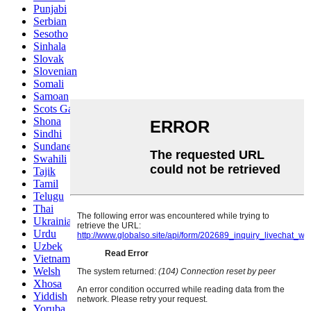
Punjabi
Serbian
Sesotho
Sinhala
Slovak
Slovenian
Somali
Samoan
Scots Gaelic
Shona
Sindhi
Sundanese
Swahili
Tajik
Tamil
Telugu
Thai
Ukrainian
Urdu
Uzbek
Vietnamese
Welsh
Xhosa
Yiddish
Yoruba