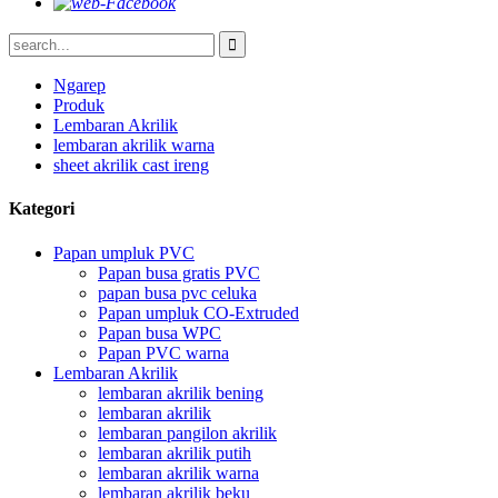
Ngarep
Produk
Lembaran Akrilik
lembaran akrilik warna
sheet akrilik cast ireng
Kategori
Papan umpluk PVC
Papan busa gratis PVC
papan busa pvc celuka
Papan umpluk CO-Extruded
Papan busa WPC
Papan PVC warna
Lembaran Akrilik
lembaran akrilik bening
lembaran akrilik
lembaran pangilon akrilik
lembaran akrilik putih
lembaran akrilik warna
lembaran akrilik beku