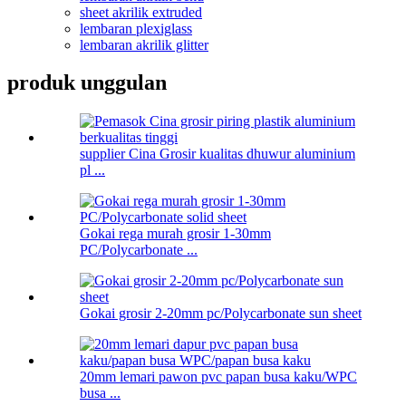
sheet akrilik extruded
lembaran plexiglass
lembaran akrilik glitter
produk unggulan
supplier Cina Grosir kualitas dhuwur aluminium
pl ...
Gokai rega murah grosir 1-30mm
PC/Polycarbonate ...
Gokai grosir 2-20mm pc/Polycarbonate sun sheet
20mm lemari pawon pvc papan busa kaku/WPC
busa ...