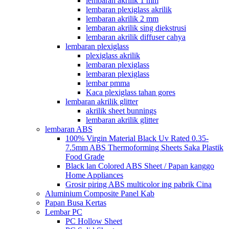
lembaran akrilik 1 mm
lembaran plexiglass akrilik
lembaran akrilik 2 mm
lembaran akrilik sing diekstrusi
lembaran akrilik diffuser cahya
lembaran plexiglass
plexiglass akrilik
lembaran plexiglass
lembaran plexiglass
lembar pmma
Kaca plexiglass tahan gores
lembaran akrilik glitter
akrilik sheet bunnings
lembaran akrilik glitter
lembaran ABS
100% Virgin Material Black Uv Rated 0.35-
7.5mm ABS Thermoforming Sheets Saka Plastik
Food Grade
Black lan Colored ABS Sheet / Papan kanggo
Home Appliances
Grosir piring ABS multicolor ing pabrik Cina
Aluminium Composite Panel Kab
Papan Busa Kertas
Lembar PC
PC Hollow Sheet