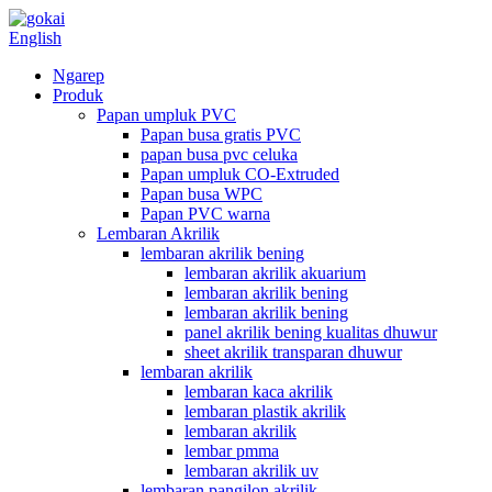
English
Ngarep
Produk
Papan umpluk PVC
Papan busa gratis PVC
papan busa pvc celuka
Papan umpluk CO-Extruded
Papan busa WPC
Papan PVC warna
Lembaran Akrilik
lembaran akrilik bening
lembaran akrilik akuarium
lembaran akrilik bening
lembaran akrilik bening
panel akrilik bening kualitas dhuwur
sheet akrilik transparan dhuwur
lembaran akrilik
lembaran kaca akrilik
lembaran plastik akrilik
lembaran akrilik
lembar pmma
lembaran akrilik uv
lembaran pangilon akrilik