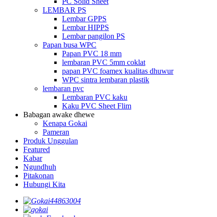
PC Solid Sheet
LEMBAR PS
Lembar GPPS
Lembar HIPPS
Lembar pangilon PS
Papan busa WPC
Papan PVC 18 mm
lembaran PVC 5mm coklat
papan PVC foamex kualitas dhuwur
WPC sintra lembaran plastik
lembaran pvc
Lembaran PVC kaku
Kaku PVC Sheet Flim
Babagan awake dhewe
Kenapa Gokai
Pameran
Produk Unggulan
Featured
Kabar
Ngundhuh
Pitakonan
Hubungi Kita