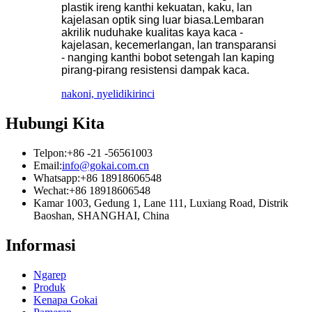
plastik ireng kanthi kekuatan, kaku, lan
kajelasan optik sing luar biasa.Lembaran
akrilik nuduhake kualitas kaya kaca -
kajelasan, kecemerlangan, lan transparansi
- nanging kanthi bobot setengah lan kaping
pirang-pirang resistensi dampak kaca.
nakoni, nyelidiki
rinci
Hubungi Kita
Telpon:
+86 -21 -56561003
Email:
info@gokai.com.cn
Whatsapp:
+86 18918606548
Wechat:
+86 18918606548
Kamar 1003, Gedung 1, Lane 111, Luxiang Road, Distrik
Baoshan, SHANGHAI, China
Informasi
Ngarep
Produk
Kenapa Gokai