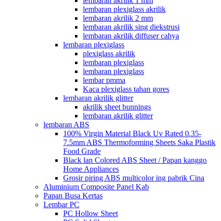
lembaran akrilik 1 mm
lembaran plexiglass akrilik
lembaran akrilik 2 mm
lembaran akrilik sing diekstrusi
lembaran akrilik diffuser cahya
lembaran plexiglass
plexiglass akrilik
lembaran plexiglass
lembaran plexiglass
lembar pmma
Kaca plexiglass tahan gores
lembaran akrilik glitter
akrilik sheet bunnings
lembaran akrilik glitter
lembaran ABS
100% Virgin Material Black Uv Rated 0.35-
7.5mm ABS Thermoforming Sheets Saka Plastik
Food Grade
Black lan Colored ABS Sheet / Papan kanggo
Home Appliances
Grosir piring ABS multicolor ing pabrik Cina
Aluminium Composite Panel Kab
Papan Busa Kertas
Lembar PC
PC Hollow Sheet