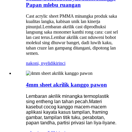
Papan mlebu ruangan
Cast acrylic sheet PMMA minangka produk saka
kualitas langka, kabisan unik lan kinerja
pinunjul.Lembaran akrilik cast diprodhuksi
langsung saka monomer kanthi rong cara: cast sel
lan cast terus.Lembar akrilik cast nduweni bobot
molekul sing dhuwur banget, dadi luwih kaku,
tahan craze lan gampang ditangani, dipotong lan
semen.
nakoni, nyelidiki
rinci
4mm sheet akrilik kanggo pawon
Lembaran akrilik minangka termoplastik
sing entheng lan tahan pecah.Materi
kasebut cocog kanggo macem-macem
aplikasi kayata kasus tampilan, framing
gambar, tampilan titik tuku, perabotan,
papan tandha, partisi privasi lan liya-liyane.