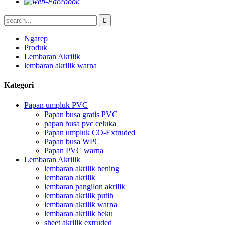
Ngarep
Produk
Lembaran Akrilik
lembaran akrilik warna
Kategori
Papan umpluk PVC
Papan busa gratis PVC
papan busa pvc celuka
Papan umpluk CO-Extruded
Papan busa WPC
Papan PVC warna
Lembaran Akrilik
lembaran akrilik bening
lembaran akrilik
lembaran pangilon akrilik
lembaran akrilik putih
lembaran akrilik warna
lembaran akrilik beku
sheet akrilik extruded