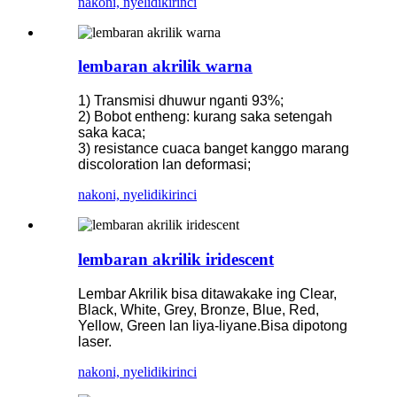
nakoni, nyelidiki
rinci
lembaran akrilik warna
1) Transmisi dhuwur nganti 93%;
2) Bobot entheng: kurang saka setengah
saka kaca;
3) resistance cuaca banget kanggo marang
discoloration lan deformasi;
nakoni, nyelidiki
rinci
lembaran akrilik iridescent
Lembar Akrilik bisa ditawakake ing Clear,
Black, White, Grey, Bronze, Blue, Red,
Yellow, Green lan liya-liyane.Bisa dipotong
laser.
nakoni, nyelidiki
rinci