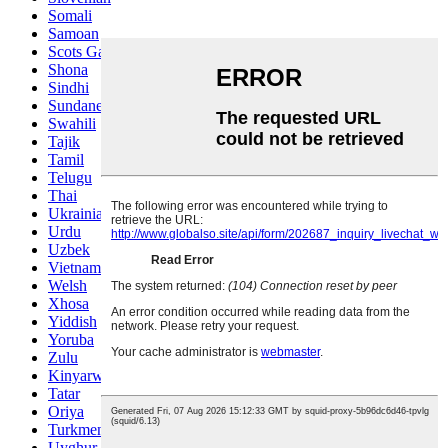
Somali
Samoan
Scots Gaelic
Shona
Sindhi
Sundanese
Swahili
Tajik
Tamil
Telugu
Thai
Ukrainian
Urdu
Uzbek
Vietnamese
Welsh
Xhosa
Yiddish
Yoruba
Zulu
Kinyarwanda
Tatar
Oriya
Turkmen
Uyghur