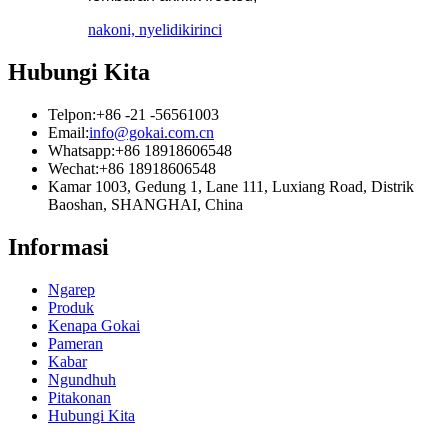
nakoni, nyelidiki
rinci
Hubungi Kita
Telpon:
+86 -21 -56561003
Email:
info@gokai.com.cn
Whatsapp:
+86 18918606548
Wechat:
+86 18918606548
Kamar 1003, Gedung 1, Lane 111, Luxiang Road, Distrik
Baoshan, SHANGHAI, China
Informasi
Ngarep
Produk
Kenapa Gokai
Pameran
Kabar
Ngundhuh
Pitakonan
Hubungi Kita