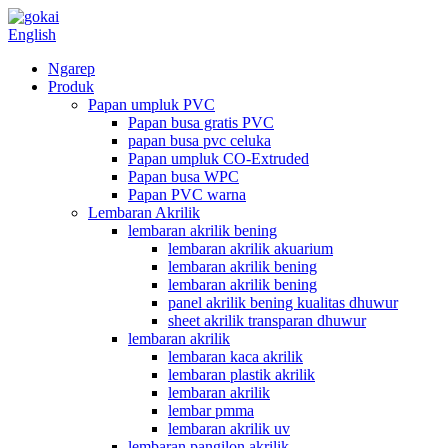
English
Ngarep
Produk
Papan umpluk PVC
Papan busa gratis PVC
papan busa pvc celuka
Papan umpluk CO-Extruded
Papan busa WPC
Papan PVC warna
Lembaran Akrilik
lembaran akrilik bening
lembaran akrilik akuarium
lembaran akrilik bening
lembaran akrilik bening
panel akrilik bening kualitas dhuwur
sheet akrilik transparan dhuwur
lembaran akrilik
lembaran kaca akrilik
lembaran plastik akrilik
lembaran akrilik
lembar pmma
lembaran akrilik uv
lembaran pangilon akrilik