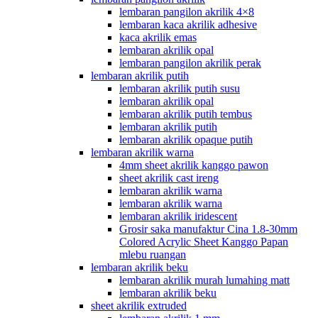
lembaran pangilon akrilik 4×8
lembaran kaca akrilik adhesive
kaca akrilik emas
lembaran akrilik opal
lembaran pangilon akrilik perak
lembaran akrilik putih
lembaran akrilik putih susu
lembaran akrilik opal
lembaran akrilik putih tembus
lembaran akrilik putih
lembaran akrilik opaque putih
lembaran akrilik warna
4mm sheet akrilik kanggo pawon
sheet akrilik cast ireng
lembaran akrilik warna
lembaran akrilik warna
lembaran akrilik iridescent
Grosir saka manufaktur Cina 1.8-30mm
Colored Acrylic Sheet Kanggo Papan
mlebu ruangan
lembaran akrilik beku
lembaran akrilik murah lumahing matt
lembaran akrilik beku
sheet akrilik extruded