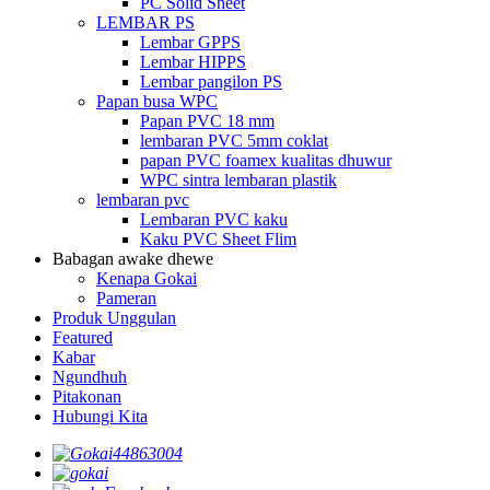
PC Solid Sheet
LEMBAR PS
Lembar GPPS
Lembar HIPPS
Lembar pangilon PS
Papan busa WPC
Papan PVC 18 mm
lembaran PVC 5mm coklat
papan PVC foamex kualitas dhuwur
WPC sintra lembaran plastik
lembaran pvc
Lembaran PVC kaku
Kaku PVC Sheet Flim
Babagan awake dhewe
Kenapa Gokai
Pameran
Produk Unggulan
Featured
Kabar
Ngundhuh
Pitakonan
Hubungi Kita