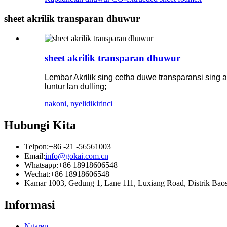
sheet akrilik transparan dhuwur
sheet akrilik transparan dhuwur
Lembar Akrilik sing cetha duwe transparansi sing a
luntur lan dulling;
nakoni, nyelidiki
rinci
Hubungi Kita
Telpon:
+86 -21 -56561003
Email:
info@gokai.com.cn
Whatsapp:
+86 18918606548
Wechat:
+86 18918606548
Kamar 1003, Gedung 1, Lane 111, Luxiang Road, Distrik B
Informasi
Ngarep