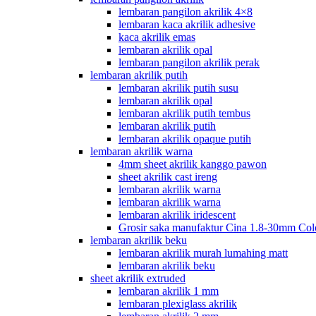
lembaran pangilon akrilik 4×8
lembaran kaca akrilik adhesive
kaca akrilik emas
lembaran akrilik opal
lembaran pangilon akrilik perak
lembaran akrilik putih
lembaran akrilik putih susu
lembaran akrilik opal
lembaran akrilik putih tembus
lembaran akrilik putih
lembaran akrilik opaque putih
lembaran akrilik warna
4mm sheet akrilik kanggo pawon
sheet akrilik cast ireng
lembaran akrilik warna
lembaran akrilik warna
lembaran akrilik iridescent
Grosir saka manufaktur Cina 1.8-30mm Col
lembaran akrilik beku
lembaran akrilik murah lumahing matt
lembaran akrilik beku
sheet akrilik extruded
lembaran akrilik 1 mm
lembaran plexiglass akrilik