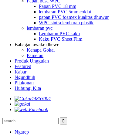
Papan busa WPC
Papan PVC 18 mm
lembaran PVC 5mm coklat
papan PVC foamex kualitas dhuwur
WPC sintra lembaran plastik
lembaran pvc
Lembaran PVC kaku
Kaku PVC Sheet Flim
Babagan awake dhewe
Kenapa Gokai
Pameran
Produk Unggulan
Featured
Kabar
Ngundhuh
Pitakonan
Hubungi Kita
Ngarep