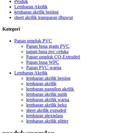
Produk
Lembaran Akrilik
lembaran akrilik bening
sheet akrilik transparan dhuwur
Kategori
Papan umpluk PVC
Papan busa gratis PVC
papan busa pvc celuka
Papan umpluk CO-Extruded
Papan busa WPC
Papan PVC warna
Lembaran Akrilik
lembaran akrilik bening
lembaran akrilik
lembaran pangilon akrilik
lembaran akrilik putih
lembaran akrilik warna
lembaran akrilik beku
sheet akrilik extruded
lembaran plexiglass
lembaran akrilik glitter