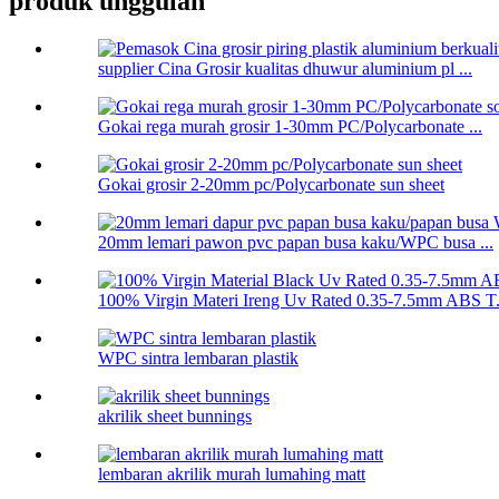
produk unggulan
supplier Cina Grosir kualitas dhuwur aluminium pl ...
Gokai rega murah grosir 1-30mm PC/Polycarbonate ...
Gokai grosir 2-20mm pc/Polycarbonate sun sheet
20mm lemari pawon pvc papan busa kaku/WPC busa ...
100% Virgin Materi Ireng Uv Rated 0.35-7.5mm ABS T.
WPC sintra lembaran plastik
akrilik sheet bunnings
lembaran akrilik murah lumahing matt