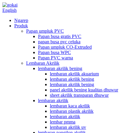
English
Ngarep
Produk
Papan umpluk PVC
Papan busa gratis PVC
papan busa pvc celuka
Papan umpluk CO-Extruded
Papan busa WPC
Papan PVC warna
Lembaran Akrilik
lembaran akrilik bening
lembaran akrilik akuarium
lembaran akrilik bening
lembaran akrilik bening
panel akrilik bening kualitas dhuwur
sheet akrilik transparan dhuwur
lembaran akrilik
lembaran kaca akrilik
lembaran plastik akrilik
lembaran akrilik
lembar pmma
lembaran akrilik uv
lembaran pangilon akrilik