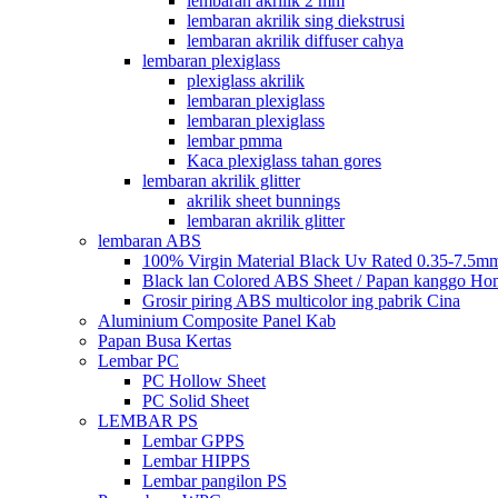
lembaran akrilik 2 mm
lembaran akrilik sing diekstrusi
lembaran akrilik diffuser cahya
lembaran plexiglass
plexiglass akrilik
lembaran plexiglass
lembaran plexiglass
lembar pmma
Kaca plexiglass tahan gores
lembaran akrilik glitter
akrilik sheet bunnings
lembaran akrilik glitter
lembaran ABS
100% Virgin Material Black Uv Rated 0.35-7.5m
Black lan Colored ABS Sheet / Papan kanggo Ho
Grosir piring ABS multicolor ing pabrik Cina
Aluminium Composite Panel Kab
Papan Busa Kertas
Lembar PC
PC Hollow Sheet
PC Solid Sheet
LEMBAR PS
Lembar GPPS
Lembar HIPPS
Lembar pangilon PS