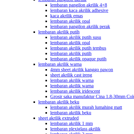
lembaran pangilon akrilik 4×8
lembaran kaca akrilik adhesive
kaca akrilik emas
lembaran akrilik opal
lembaran pangilon akrilik perak
lembaran akrilik putih
lembaran akrilik putih susu
lembaran akrilik opal
lembaran akrilik putih tembus
lembaran akrilik putih
lembaran akrilik opaque putih
lembaran akrilik warna
4mm sheet akrilik kanggo pawon
sheet akrilik cast ireng
lembaran akrilik warna
lembaran akrilik warna
lembaran akrilik iridescent
Grosir saka manufaktur Cina 1.8-30mm Col
lembaran akrilik beku
lembaran akrilik murah lumahing matt
lembaran akrilik beku
sheet akrilik extruded
lembaran akrilik 1 mm
lembaran plexiglass akrilik