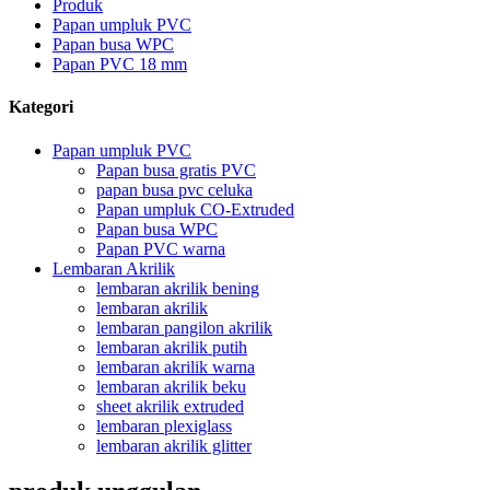
Produk
Papan umpluk PVC
Papan busa WPC
Papan PVC 18 mm
Kategori
Papan umpluk PVC
Papan busa gratis PVC
papan busa pvc celuka
Papan umpluk CO-Extruded
Papan busa WPC
Papan PVC warna
Lembaran Akrilik
lembaran akrilik bening
lembaran akrilik
lembaran pangilon akrilik
lembaran akrilik putih
lembaran akrilik warna
lembaran akrilik beku
sheet akrilik extruded
lembaran plexiglass
lembaran akrilik glitter