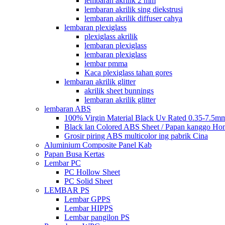
lembaran akrilik 2 mm
lembaran akrilik sing diekstrusi
lembaran akrilik diffuser cahya
lembaran plexiglass
plexiglass akrilik
lembaran plexiglass
lembaran plexiglass
lembar pmma
Kaca plexiglass tahan gores
lembaran akrilik glitter
akrilik sheet bunnings
lembaran akrilik glitter
lembaran ABS
100% Virgin Material Black Uv Rated 0.35-7.5m
Black lan Colored ABS Sheet / Papan kanggo Ho
Grosir piring ABS multicolor ing pabrik Cina
Aluminium Composite Panel Kab
Papan Busa Kertas
Lembar PC
PC Hollow Sheet
PC Solid Sheet
LEMBAR PS
Lembar GPPS
Lembar HIPPS
Lembar pangilon PS