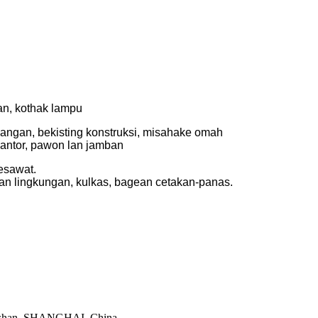
lan, kothak lampu
uangan, bekisting konstruksi, misahake omah
 kantor, pawon lan jamban
pesawat.
ngan lingkungan, kulkas, bagean cetakan-panas.
aoshan, SHANGHAI, China