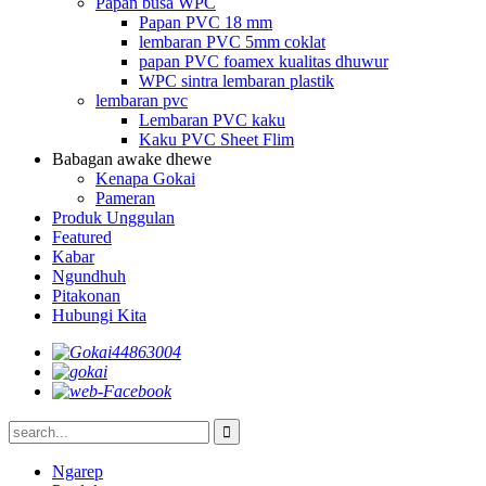
Papan busa WPC
Papan PVC 18 mm
lembaran PVC 5mm coklat
papan PVC foamex kualitas dhuwur
WPC sintra lembaran plastik
lembaran pvc
Lembaran PVC kaku
Kaku PVC Sheet Flim
Babagan awake dhewe
Kenapa Gokai
Pameran
Produk Unggulan
Featured
Kabar
Ngundhuh
Pitakonan
Hubungi Kita
Ngarep