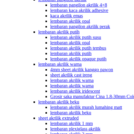
lembaran pangilon akrilik 4×8
lembaran kaca akrilik adhesive
kaca akrilik emas
lembaran akrilik opal
lembaran pangilon akrilik perak
lembaran akrilik putih
lembaran akrilik putih susu
lembaran akrilik opal
lembaran akrilik putih tembus
lembaran akrilik putih
lembaran akrilik opaque putih
lembaran akrilik warna
4mm sheet akrilik kanggo pawon
sheet akrilik cast ireng
lembaran akrilik warna
lembaran akrilik warna
lembaran akrilik iridescent
Grosir saka manufaktur Cina 1.8-30mm Col
lembaran akrilik beku
lembaran akrilik murah lumahing matt
lembaran akrilik beku
sheet akrilik extruded
lembaran akrilik 1 mm
lembaran plexiglass akrilik