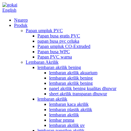
English
Ngarep
Produk
Papan umpluk PVC
Papan busa gratis PVC
papan busa pvc celuka
Papan umpluk CO-Extruded
Papan busa WPC
Papan PVC warna
Lembaran Akrilik
lembaran akrilik bening
lembaran akrilik akuarium
lembaran akrilik bening
lembaran akrilik bening
panel akrilik bening kualitas dhuwur
sheet akrilik transparan dhuwur
lembaran akrilik
lembaran kaca akrilik
lembaran plastik akrilik
lembaran akrilik
lembar pmma
lembaran akrilik uv
lembaran pangilon akrilik