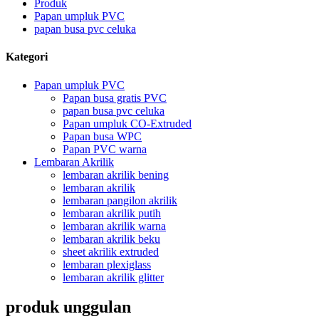
Produk
Papan umpluk PVC
papan busa pvc celuka
Kategori
Papan umpluk PVC
Papan busa gratis PVC
papan busa pvc celuka
Papan umpluk CO-Extruded
Papan busa WPC
Papan PVC warna
Lembaran Akrilik
lembaran akrilik bening
lembaran akrilik
lembaran pangilon akrilik
lembaran akrilik putih
lembaran akrilik warna
lembaran akrilik beku
sheet akrilik extruded
lembaran plexiglass
lembaran akrilik glitter
produk unggulan