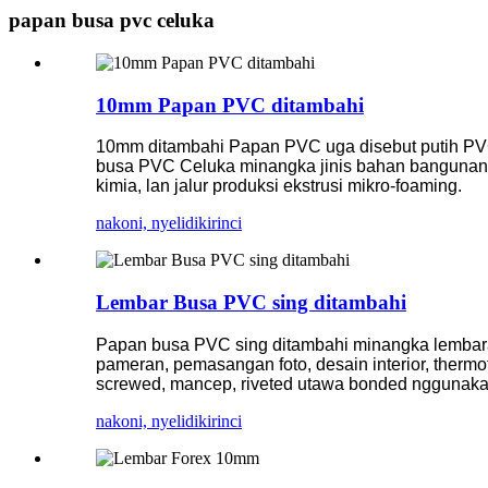
papan busa pvc celuka
10mm Papan PVC ditambahi
10mm ditambahi Papan PVC uga disebut putih PV
busa PVC Celuka minangka jinis bahan bangunan ki
kimia, lan jalur produksi ekstrusi mikro-foaming.
nakoni, nyelidiki
rinci
Lembar Busa PVC sing ditambahi
Papan busa PVC sing ditambahi minangka lembara
pameran, pemasangan foto, desain interior, thermo
screwed, mancep, riveted utawa bonded nggunak
nakoni, nyelidiki
rinci