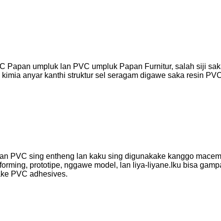
C Papan umpluk lan PVC umpluk Papan Furnitur, salah siji 
mia anyar kanthi struktur sel seragam digawe saka resin PVC 
n PVC sing entheng lan kaku sing digunakake kanggo macem-m
forming, prototipe, nggawe model, lan liya-liyane.Iku bisa gam
ake PVC adhesives.