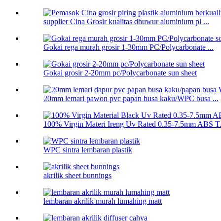
supplier Cina Grosir kualitas dhuwur aluminium pl ...
Gokai rega murah grosir 1-30mm PC/Polycarbonate ...
Gokai grosir 2-20mm pc/Polycarbonate sun sheet
20mm lemari pawon pvc papan busa kaku/WPC busa ...
100% Virgin Materi Ireng Uv Rated 0.35-7.5mm ABS T.
WPC sintra lembaran plastik
akrilik sheet bunnings
lembaran akrilik murah lumahing matt