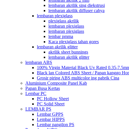
lembaran akrilik 2 mm
lembaran akrilik sing diekstrusi
lembaran akrilik diffuser cahya
lembaran plexiglass
plexiglass akrilik
lembaran plexiglass
lembaran plexiglass
lembar pmma
Kaca plexiglass tahan gores
lembaran akrilik glitter
akrilik sheet bunnings
lembaran akrilik glitter
lembaran ABS
100% Virgin Material Black Uv Rated 0.35-7.5m
Black lan Colored ABS Sheet / Papan kanggo Ho
Grosir piring ABS multicolor ing pabrik Cina
Aluminium Composite Panel Kab
Papan Busa Kertas
Lembar PC
PC Hollow Sheet
PC Solid Sheet
LEMBAR PS
Lembar GPPS
Lembar HIPPS
Lembar pangilon PS