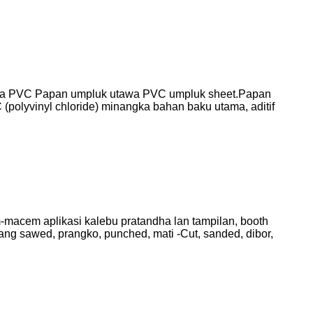
saka PVC Papan umpluk utawa PVC umpluk sheet.Papan
(polyvinyl chloride) minangka bahan baku utama, aditif
acem aplikasi kalebu pratandha lan tampilan, booth
pang sawed, prangko, punched, mati -Cut, sanded, dibor,