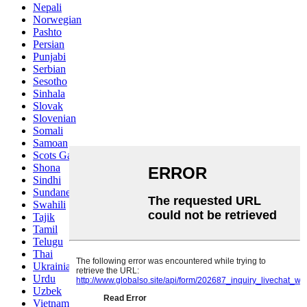
Nepali
Norwegian
Pashto
Persian
Punjabi
Serbian
Sesotho
Sinhala
Slovak
Slovenian
Somali
Samoan
Scots Gaelic
Shona
Sindhi
Sundanese
Swahili
Tajik
Tamil
Telugu
Thai
Ukrainian
Urdu
Uzbek
Vietnamese