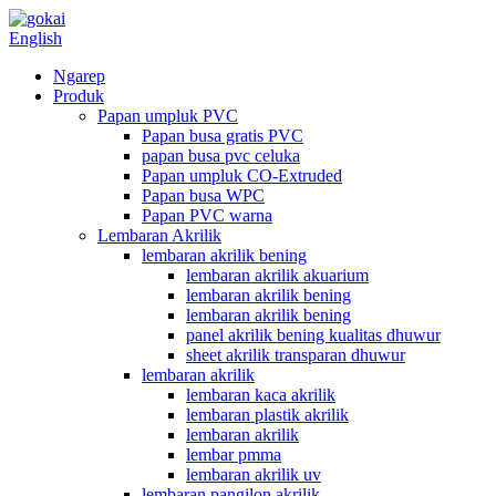
English
Ngarep
Produk
Papan umpluk PVC
Papan busa gratis PVC
papan busa pvc celuka
Papan umpluk CO-Extruded
Papan busa WPC
Papan PVC warna
Lembaran Akrilik
lembaran akrilik bening
lembaran akrilik akuarium
lembaran akrilik bening
lembaran akrilik bening
panel akrilik bening kualitas dhuwur
sheet akrilik transparan dhuwur
lembaran akrilik
lembaran kaca akrilik
lembaran plastik akrilik
lembaran akrilik
lembar pmma
lembaran akrilik uv
lembaran pangilon akrilik