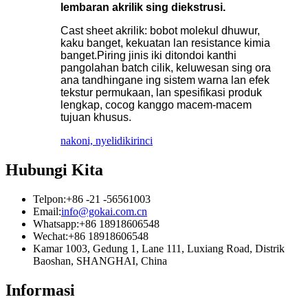
lembaran akrilik sing diekstrusi.
Cast sheet akrilik: bobot molekul dhuwur,
kaku banget, kekuatan lan resistance kimia
banget.Piring jinis iki ditondoi kanthi
pangolahan batch cilik, keluwesan sing ora
ana tandhingane ing sistem warna lan efek
tekstur permukaan, lan spesifikasi produk
lengkap, cocog kanggo macem-macem
tujuan khusus.
nakoni, nyelidiki
rinci
Hubungi Kita
Telpon:
+86 -21 -56561003
Email:
info@gokai.com.cn
Whatsapp:
+86 18918606548
Wechat:
+86 18918606548
Kamar 1003, Gedung 1, Lane 111, Luxiang Road, Distrik
Baoshan, SHANGHAI, China
Informasi