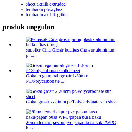
sheet akrilik extruded
lembaran plexiglass
lembaran akrilik glitter
produk unggulan
supplier Cina Grosir kualitas dhuwur aluminium
pl ...
Gokai rega murah grosir 1-30mm
PC/Polycarbonate ...
Gokai grosir 2-20mm pc/Polycarbonate sun sheet
20mm lemari pawon pvc papan busa kaku/WPC
busa ...