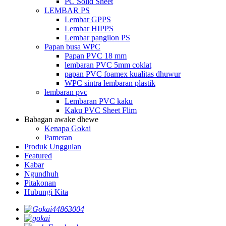
PC Solid Sheet
LEMBAR PS
Lembar GPPS
Lembar HIPPS
Lembar pangilon PS
Papan busa WPC
Papan PVC 18 mm
lembaran PVC 5mm coklat
papan PVC foamex kualitas dhuwur
WPC sintra lembaran plastik
lembaran pvc
Lembaran PVC kaku
Kaku PVC Sheet Flim
Babagan awake dhewe
Kenapa Gokai
Pameran
Produk Unggulan
Featured
Kabar
Ngundhuh
Pitakonan
Hubungi Kita