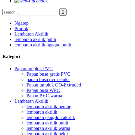
Ngarep
Produk
Lembaran Akrilik
lembaran akrilik putih
lembaran akrilik opaque putih
Kategori
Papan umpluk PVC
Papan busa gratis PVC
papan busa pvc celuka
Papan umpluk CO-Extruded
Papan busa WPC
Papan PVC warna
Lembaran Akrilik
lembaran akrilik bening
lembaran akrilik
lembaran pangilon akrilik
lembaran akrilik putih
lembaran akrilik warna
lembaran akrilik beku