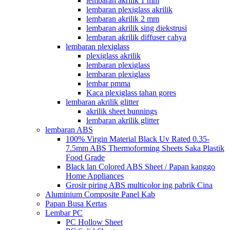
lembaran akrilik 1 mm
lembaran plexiglass akrilik
lembaran akrilik 2 mm
lembaran akrilik sing diekstrusi
lembaran akrilik diffuser cahya
lembaran plexiglass
plexiglass akrilik
lembaran plexiglass
lembaran plexiglass
lembar pmma
Kaca plexiglass tahan gores
lembaran akrilik glitter
akrilik sheet bunnings
lembaran akrilik glitter
lembaran ABS
100% Virgin Material Black Uv Rated 0.35-
7.5mm ABS Thermoforming Sheets Saka Plastik
Food Grade
Black lan Colored ABS Sheet / Papan kanggo
Home Appliances
Grosir piring ABS multicolor ing pabrik Cina
Aluminium Composite Panel Kab
Papan Busa Kertas
Lembar PC
PC Hollow Sheet