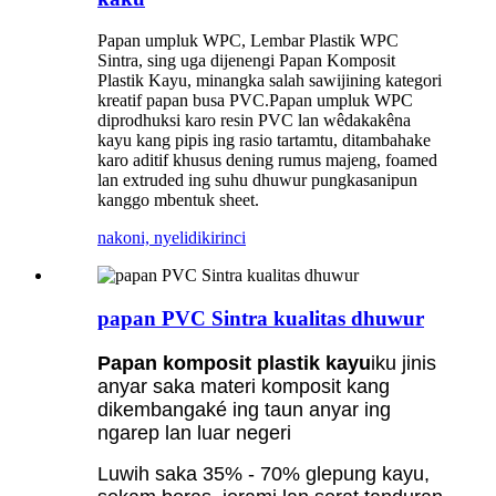
Papan umpluk WPC, Lembar Plastik WPC
Sintra, sing uga dijenengi Papan Komposit
Plastik Kayu, minangka salah sawijining kategori
kreatif papan busa PVC.Papan umpluk WPC
diprodhuksi karo resin PVC lan wêdakakêna
kayu kang pipis ing rasio tartamtu, ditambahake
karo aditif khusus dening rumus majeng, foamed
lan extruded ing suhu dhuwur pungkasanipun
kanggo mbentuk sheet.
nakoni, nyelidiki
rinci
papan PVC Sintra kualitas dhuwur
Papan komposit plastik kayu
iku jinis
anyar saka materi komposit kang
dikembangaké ing taun anyar ing
ngarep lan luar negeri
Luwih saka 35% - 70% glepung kayu,