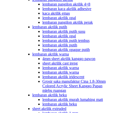
lembaran pangilon akrilik 4×8
lembaran kaca akrilik adhesive
kaca akrilik emas
lembaran akrilik opal
lembaran pangilon akrilik perak
lembaran akrilik putih
lembaran akrilik putih susu
lembaran akrilik opal
lembaran akrilik putih tembus
lembaran akrilik putih
lembaran akrilik opaque putih
lembaran akrilik warna
4mm sheet akrilik kanggo pawon
sheet akrilik cast ireng
lembaran akrilik warna
lembaran akrilik warna
lembaran akrilik iridescent
Grosir saka manufaktur Cina 1.8-30mm
Colored Acrylic Sheet Kanggo Papan
mlebu ruangan
lembaran akrilik beku
lembaran akrilik murah lumahing matt
lembaran akrilik beku
sheet akrilik extruded