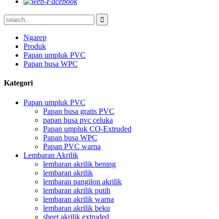
Ngarep
Produk
Papan umpluk PVC
Papan busa WPC
Kategori
Papan umpluk PVC
Papan busa gratis PVC
papan busa pvc celuka
Papan umpluk CO-Extruded
Papan busa WPC
Papan PVC warna
Lembaran Akrilik
lembaran akrilik bening
lembaran akrilik
lembaran pangilon akrilik
lembaran akrilik putih
lembaran akrilik warna
lembaran akrilik beku
sheet akrilik extruded