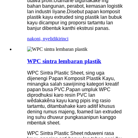
utawa profil.Utamane digunakake ing
bahan bangunan, perabot, kemasan logistik
lan industri liyane.Disebut papan komposit
plastik kayu extruded sing plastik lan bubuk
kayu dicampur ing proporsi tartamtu lan
banjur dibentuk kanthi ekstrusi panas.
nakoni, nyelidiki
rinci
WPC sintra lembaran plastik
WPC Sintra Plastic Sheet, sing uga
dijenengi Papan Komposit Plastik Kayu,
minangka salah sawijining kategori kreatif
papan busa PVC.Papan umpluk WPC
diprodhuksi karo resin PVC lan
wêdakakêna kayu kang pipis ing rasio
tartamtu, ditambahake karo aditif khusus
dening rumus majeng, foamed lan extruded
ing suhu dhuwur pungkasanipun kanggo
mbentuk sheet.
WPC Sintra Plastic Sheet nduweni rasa