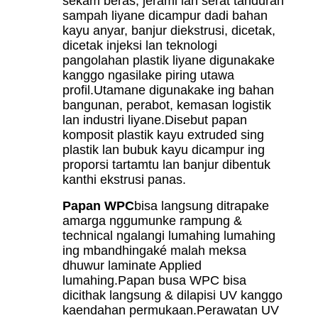
sekam beras, jerami lan serat tanduran
sampah liyane dicampur dadi bahan
kayu anyar, banjur diekstrusi, dicetak,
dicetak injeksi lan teknologi
pangolahan plastik liyane digunakake
kanggo ngasilake piring utawa
profil.Utamane digunakake ing bahan
bangunan, perabot, kemasan logistik
lan industri liyane.Disebut papan
komposit plastik kayu extruded sing
plastik lan bubuk kayu dicampur ing
proporsi tartamtu lan banjur dibentuk
kanthi ekstrusi panas.
Papan WPC
bisa langsung ditrapake
amarga nggumunke rampung &
technical ngalangi lumahing lumahing
ing mbandhingaké malah meksa
dhuwur laminate Applied
lumahing.Papan busa WPC bisa
dicithak langsung & dilapisi UV kanggo
kaendahan permukaan.Perawatan UV