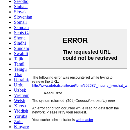
Sesotho
Sinhala
Slovak
Slovenian
Somali
Samoan
Scots Gaelic
Shona
Sindhi
Sundanese
Swahili
Tajik
Tamil
Telugu
Thai
Ukrainian
Urdu
Uzbek
Vietnamese
Welsh
Xhosa
Yiddish
Yoruba
Zulu
Kinyarwanda