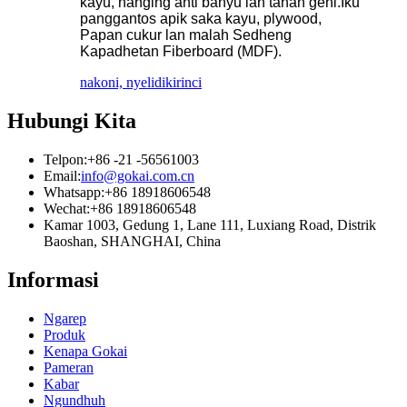
kayu, nanging anti banyu lan tahan geni.Iku
panggantos apik saka kayu, plywood,
Papan cukur lan malah Sedheng
Kapadhetan Fiberboard (MDF).
nakoni, nyelidiki
rinci
Hubungi Kita
Telpon:
+86 -21 -56561003
Email:
info@gokai.com.cn
Whatsapp:
+86 18918606548
Wechat:
+86 18918606548
Kamar 1003, Gedung 1, Lane 111, Luxiang Road, Distrik
Baoshan, SHANGHAI, China
Informasi
Ngarep
Produk
Kenapa Gokai
Pameran
Kabar
Ngundhuh