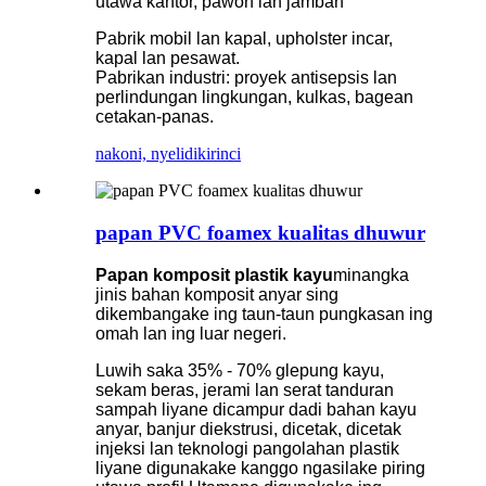
utawa kantor, pawon lan jamban
Pabrik mobil lan kapal, upholster incar,
kapal lan pesawat.
Pabrikan industri: proyek antisepsis lan
perlindungan lingkungan, kulkas, bagean
cetakan-panas.
nakoni, nyelidiki
rinci
papan PVC foamex kualitas dhuwur
Papan komposit plastik kayu
minangka
jinis bahan komposit anyar sing
dikembangake ing taun-taun pungkasan ing
omah lan ing luar negeri.
Luwih saka 35% - 70% glepung kayu,
sekam beras, jerami lan serat tanduran
sampah liyane dicampur dadi bahan kayu
anyar, banjur diekstrusi, dicetak, dicetak
injeksi lan teknologi pangolahan plastik
liyane digunakake kanggo ngasilake piring