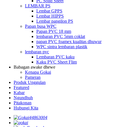
PC Solid Sheet
LEMBAR PS
Lembar GPPS
Lembar HIPPS
Lembar pangilon PS
Papan busa WPC
Papan PVC 18 mm
lembaran PVC 5mm coklat
papan PVC foamex kualitas dhuwur
WPC sintra lembaran plastik
lembaran pvc
Lembaran PVC kaku
Kaku PVC Sheet Flim
Babagan awake dhewe
Kenapa Gokai
Pameran
Produk Unggulan
Featured
Kabar
Ngundhuh
Pitakonan
Hubungi Kita