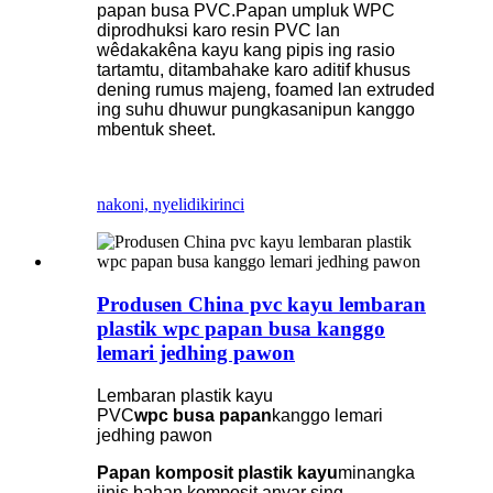
papan busa PVC.Papan umpluk WPC
diprodhuksi karo resin PVC lan
wêdakakêna kayu kang pipis ing rasio
tartamtu, ditambahake karo aditif khusus
dening rumus majeng, foamed lan extruded
ing suhu dhuwur pungkasanipun kanggo
mbentuk sheet.
nakoni, nyelidiki
rinci
Produsen China pvc kayu lembaran
plastik wpc papan busa kanggo
lemari jedhing pawon
Lembaran plastik kayu
PVC
wpc
busa
papan
kanggo lemari
jedhing pawon
Papan komposit plastik kayu
minangka
jinis bahan komposit anyar sing