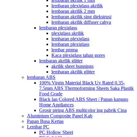
lembaran akrilik 1 mm
lembaran plexiglass akrilik
lembaran akrilik 2 mm
lembaran akrilik sing diekstrusi
lembaran akrilik diffuser cahya
lembaran plexiglass
plexiglass akrilik
lembaran plexiglass
lembaran plexiglass
lembar pmma
Kaca plexiglass tahan gores
lembaran akrilik glitter
akrilik sheet bunnings
lembaran akrilik glitter
lembaran ABS
100% Virgin Material Black Uv Rated 0.35-
7.5mm ABS Thermoforming Sheets Saka Plastik
Food Grade
Black lan Colored ABS Sheet / Papan kanggo
Home Appliances
Grosir piring ABS multicolor ing pabrik Cina
Aluminium Composite Panel Kab
Papan Busa Kertas
Lembar PC
PC Hollow Sheet