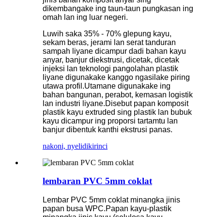
dikembangake ing taun-taun pungkasan ing
omah lan ing luar negeri.
Luwih saka 35% - 70% glepung kayu,
sekam beras, jerami lan serat tanduran
sampah liyane dicampur dadi bahan kayu
anyar, banjur diekstrusi, dicetak, dicetak
injeksi lan teknologi pangolahan plastik
liyane digunakake kanggo ngasilake piring
utawa profil.Utamane digunakake ing
bahan bangunan, perabot, kemasan logistik
lan industri liyane.Disebut papan komposit
plastik kayu extruded sing plastik lan bubuk
kayu dicampur ing proporsi tartamtu lan
banjur dibentuk kanthi ekstrusi panas.
nakoni, nyelidiki
rinci
lembaran PVC 5mm coklat
Lembar PVC 5mm coklat minangka jinis
papan busa WPC.Papan kayu-plastik