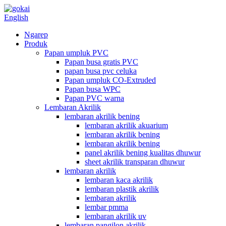
English
Ngarep
Produk
Papan umpluk PVC
Papan busa gratis PVC
papan busa pvc celuka
Papan umpluk CO-Extruded
Papan busa WPC
Papan PVC warna
Lembaran Akrilik
lembaran akrilik bening
lembaran akrilik akuarium
lembaran akrilik bening
lembaran akrilik bening
panel akrilik bening kualitas dhuwur
sheet akrilik transparan dhuwur
lembaran akrilik
lembaran kaca akrilik
lembaran plastik akrilik
lembaran akrilik
lembar pmma
lembaran akrilik uv
lembaran pangilon akrilik