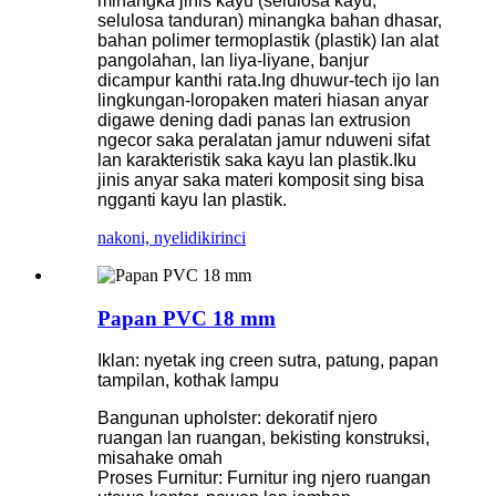
minangka jinis kayu (selulosa kayu,
selulosa tanduran) minangka bahan dhasar,
bahan polimer termoplastik (plastik) lan alat
pangolahan, lan liya-liyane, banjur
dicampur kanthi rata.Ing dhuwur-tech ijo lan
lingkungan-loropaken materi hiasan anyar
digawe dening dadi panas lan extrusion
ngecor saka peralatan jamur nduweni sifat
lan karakteristik saka kayu lan plastik.Iku
jinis anyar saka materi komposit sing bisa
ngganti kayu lan plastik.
nakoni, nyelidiki
rinci
Papan PVC 18 mm
Iklan: nyetak ing creen sutra, patung, papan
tampilan, kothak lampu
Bangunan upholster: dekoratif njero
ruangan lan ruangan, bekisting konstruksi,
misahake omah
Proses Furnitur: Furnitur ing njero ruangan