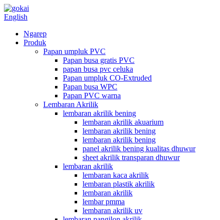
English
Ngarep
Produk
Papan umpluk PVC
Papan busa gratis PVC
papan busa pvc celuka
Papan umpluk CO-Extruded
Papan busa WPC
Papan PVC warna
Lembaran Akrilik
lembaran akrilik bening
lembaran akrilik akuarium
lembaran akrilik bening
lembaran akrilik bening
panel akrilik bening kualitas dhuwur
sheet akrilik transparan dhuwur
lembaran akrilik
lembaran kaca akrilik
lembaran plastik akrilik
lembaran akrilik
lembar pmma
lembaran akrilik uv
lembaran pangilon akrilik