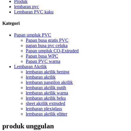
Produk
lembaran pvc
Lembaran PVC kaku
Kategori
Papan umpluk PVC
Papan busa gratis PVC
papan busa pvc celuka
Papan umpluk CO-Extruded
Papan busa WPC
Papan PVC warna
Lembaran Akrilik
lembaran akrilik bening
lembaran akrilik
lembaran pangilon akrilik
lembaran akrilik putih
lembaran akrilik warna
lembaran akrilik beku
sheet akrilik extruded
lembaran plexiglass
lembaran akrilik glitter
produk unggulan