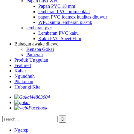
Papan busa WPC
Papan PVC 18 mm
lembaran PVC 5mm coklat
papan PVC foamex kualitas dhuwur
WPC sintra lembaran plastik
lembaran pvc
Lembaran PVC kaku
Kaku PVC Sheet Flim
Babagan awake dhewe
Kenapa Gokai
Pameran
Produk Unggulan
Featured
Kabar
Ngundhuh
Pitakonan
Hubungi Kita
Ngarep