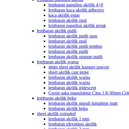
lembaran pangilon akrilik 4×8
lembaran kaca akrilik adhesive
kaca akrilik emas
lembaran akrilik opal
lembaran pangilon akrilik perak
lembaran akrilik putih
lembaran akrilik putih susu
lembaran akrilik opal
lembaran akrilik putih tembus
lembaran akrilik putih
lembaran akrilik opaque putih
lembaran akrilik warna
4mm sheet akrilik kanggo pawon
sheet akrilik cast ireng
lembaran akrilik warna
lembaran akrilik warna
lembaran akrilik iridescent
Grosir saka manufaktur Cina 1.8-30mm Col
lembaran akrilik beku
lembaran akrilik murah lumahing matt
lembaran akrilik beku
sheet akrilik extruded
lembaran akrilik 1 mm
lembaran plexiglass akrilik