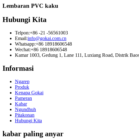
Lembaran PVC kaku
Hubungi Kita
Telpon:
+86 -21 -56561003
Email:
info@gokai.com.cn
Whatsapp:
+86 18918606548
Wechat:
+86 18918606548
Kamar 1003, Gedung 1, Lane 111, Luxiang Road, Distrik B
Informasi
Ngarep
Produk
Kenapa Gokai
Pameran
Kabar
Ngundhuh
Pitakonan
Hubungi Kita
kabar paling anyar