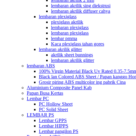
lembaran akrilik 2 mm
lembaran akrilik sing diekstrusi
lembaran akrilik diffuser cahya
lembaran plexiglass
plexiglass akrilik
lembaran plexiglass
lembaran plexiglass
lembar pmma
Kaca plexiglass tahan gores
lembaran akrilik glitter
akrilik sheet bunnings
lembaran akrilik glitter
lembaran ABS
100% Virgin Material Black Uv Rated 0.35-7.5m
Black lan Colored ABS Sheet / Papan kanggo Ho
Grosir piring ABS multicolor ing pabrik Cina
Aluminium Composite Panel Kab
Papan Busa Kertas
Lembar PC
PC Hollow Sheet
PC Solid Sheet
LEMBAR PS
Lembar GPPS
Lembar HIPPS
Lembar pangilon PS