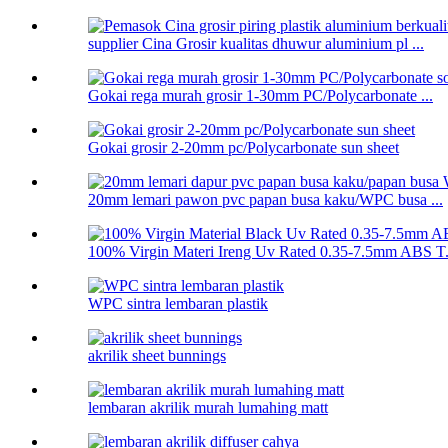
supplier Cina Grosir kualitas dhuwur aluminium pl ...
Gokai rega murah grosir 1-30mm PC/Polycarbonate ...
Gokai grosir 2-20mm pc/Polycarbonate sun sheet
20mm lemari pawon pvc papan busa kaku/WPC busa ...
100% Virgin Materi Ireng Uv Rated 0.35-7.5mm ABS T.
WPC sintra lembaran plastik
akrilik sheet bunnings
lembaran akrilik murah lumahing matt