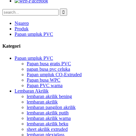
Ngarep
Produk
Papan umpluk PVC
Kategori
Papan umpluk PVC
Papan busa gratis PVC
papan busa pvc celuka
Papan umpluk CO-Extruded
Papan busa WPC
Papan PVC warna
Lembaran Akrilik
lembaran akrilik bening
lembaran akrilik
lembaran pangilon akrilik
lembaran akrilik putih
lembaran akrilik warna
lembaran akrilik beku
sheet akrilik extruded
lembaran plexiglass