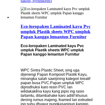
nakoni, nyelidiki
rinci
Eco-loropaken Laminated kayu Pvc
umpluk Plastik sheets WPC umpluk
Papan kanggo lemantun Furnitur
Eco-loropaken Laminated kayu Pvc
umpluk Plastik sheets WPC umpluk
Papan kanggo lemantun Furnitur
WPC Sintra Plastic Sheet, sing uga
dijenengi Papan Komposit Plastik Kayu,
minangka salah sawijining kategori kreatif
papan busa PVC.Papan umpluk WPC
diprodhuksi karo resin PVC lan
wêdakakêna kayu kang pipis ing rasio
tartamtu, ditambahake karo aditif khusus
dening rumus majeng, foamed lan extruded
ing suhu dhuwur pungkasanipun kanggo