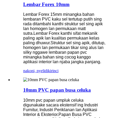
Lembar Forex 10mm
Lembar Forex 15mm minangka bahan
lembaran PVC kaku sel tertutup putih sing
rada ditambahi kanthi struktur sel sing apik
lan homogen lan permukaan matt
sutra.Lembar Forex kanthi sifat mekanik
paling apik lan kualitas permukaan kelas
paling dhuwur.Struktur sel sing apik, ditutup,
homogen lan permukaan tikar sing alus lan
silky nggawe lembaran papan pvc
minangka bahan sing cocog kanggo
aplikasi interior lan njaba jangka panjang.
nakoni, nyelidiki
rinci
10mm PVC papan busa celuka
10mm pvc papan umpluk celuka
digunakake sacara ekstensif ing Industri
Furnitur, Industri Periklanan lan Aplikasi
Interior & Eksterior.Papan Busa PVC