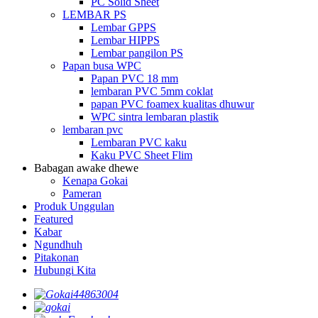
PC Solid Sheet
LEMBAR PS
Lembar GPPS
Lembar HIPPS
Lembar pangilon PS
Papan busa WPC
Papan PVC 18 mm
lembaran PVC 5mm coklat
papan PVC foamex kualitas dhuwur
WPC sintra lembaran plastik
lembaran pvc
Lembaran PVC kaku
Kaku PVC Sheet Flim
Babagan awake dhewe
Kenapa Gokai
Pameran
Produk Unggulan
Featured
Kabar
Ngundhuh
Pitakonan
Hubungi Kita