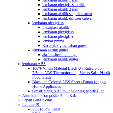
lembaran akrilik 1 mm
lembaran plexiglass akrilik
lembaran akrilik 2 mm
lembaran akrilik sing diekstrusi
lembaran akrilik diffuser cahya
lembaran plexiglass
plexiglass akrilik
lembaran plexiglass
lembaran plexiglass
lembar pmma
Kaca plexiglass tahan gores
lembaran akrilik glitter
akrilik sheet bunnings
lembaran akrilik glitter
lembaran ABS
100% Virgin Material Black Uv Rated 0.35-
7.5mm ABS Thermoforming Sheets Saka Plastik
Food Grade
Black lan Colored ABS Sheet / Papan kanggo
Home Appliances
Grosir piring ABS multicolor ing pabrik Cina
Aluminium Composite Panel Kab
Papan Busa Kertas
Lembar PC
PC Hollow Sheet