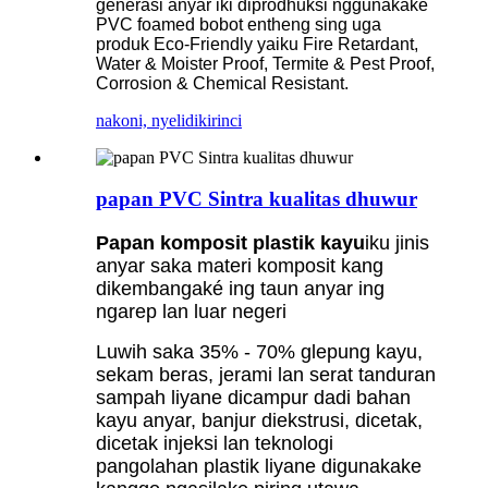
generasi anyar iki diprodhuksi nggunakake
PVC foamed bobot entheng sing uga
produk Eco-Friendly yaiku Fire Retardant,
Water & Moister Proof, Termite & Pest Proof,
Corrosion & Chemical Resistant.
nakoni, nyelidiki
rinci
papan PVC Sintra kualitas dhuwur
Papan komposit plastik kayu
iku jinis
anyar saka materi komposit kang
dikembangaké ing taun anyar ing
ngarep lan luar negeri
Luwih saka 35% - 70% glepung kayu,
sekam beras, jerami lan serat tanduran
sampah liyane dicampur dadi bahan
kayu anyar, banjur diekstrusi, dicetak,
dicetak injeksi lan teknologi
pangolahan plastik liyane digunakake