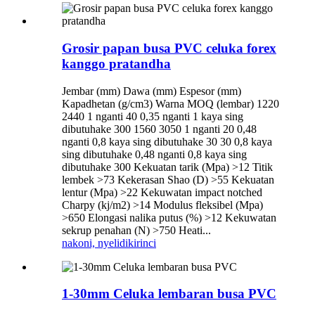
Grosir papan busa PVC celuka forex
kanggo pratandha
Jembar (mm) Dawa (mm) Espesor (mm)
Kapadhetan (g/cm3) Warna MOQ (lembar) 1220
2440 1 nganti 40 0,35 nganti 1 kaya sing
dibutuhake 300 1560 3050 1 nganti 20 0,48
nganti 0,8 kaya sing dibutuhake 30 30 0,8 kaya
sing dibutuhake 0,48 nganti 0,8 kaya sing
dibutuhake 300 Kekuatan tarik (Mpa) >12 Titik
lembek >73 Kekerasan Shao (D) >55 Kekuatan
lentur (Mpa) >22 Kekuwatan impact notched
Charpy (kj/m2) >14 Modulus fleksibel (Mpa)
>650 Elongasi nalika putus (%) >12 Kekuwatan
sekrup penahan (N) >750 Heati...
nakoni, nyelidiki
rinci
1-30mm Celuka lembaran busa PVC