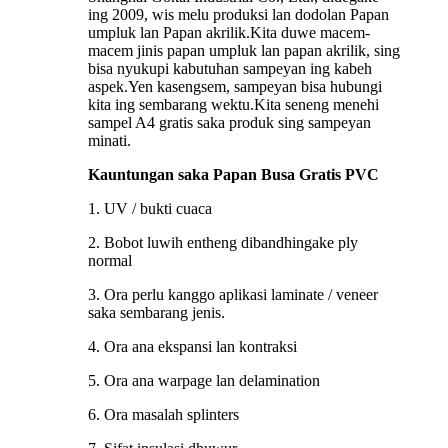
ing 2009, wis melu produksi lan dodolan Papan
umpluk lan Papan akrilik.Kita duwe macem-
macem jinis papan umpluk lan papan akrilik, sing
bisa nyukupi kabutuhan sampeyan ing kabeh
aspek.Yen kasengsem, sampeyan bisa hubungi
kita ing sembarang wektu.Kita seneng menehi
sampel A4 gratis saka produk sing sampeyan
minati.
Kauntungan saka Papan Busa Gratis PVC
1. UV / bukti cuaca
2. Bobot luwih entheng dibandhingake ply
normal
3. Ora perlu kanggo aplikasi laminate / veneer
saka sembarang jenis.
4. Ora ana ekspansi lan kontraksi
5. Ora ana warpage lan delamination
6. Ora masalah splinters