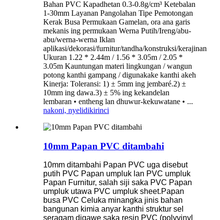
Bahan PVC Kapadhetan 0.3-0.8g/cm³ Ketebalan
1-30mm Layanan Pangolahan Tipe Pemotongan
Kerak Busa Permukaan Gamelan, ora ana garis
mekanis ing permukaan Werna Putih/Ireng/abu-
abu/werna-werna Iklan
aplikasi/dekorasi/furnitur/tandha/konstruksi/kerajinan
Ukuran 1.22 * 2.44m / 1.56 * 3.05m / 2.05 *
3.05m Kauntungan materi lingkungan / wangun
potong kanthi gampang / digunakake kanthi akeh
Kinerja: Toleransi: 1) ± 5mm ing jembaré.2) ±
10mm ing dawa.3) ± 5% ing kekandelan
lembaran • entheng lan dhuwur-kekuwatane • ...
nakoni, nyelidiki
rinci
10mm Papan PVC ditambahi
10mm ditambahi Papan PVC uga disebut
putih PVC Papan umpluk lan PVC umpluk
Papan Furnitur, salah siji saka PVC Papan
umpluk utawa PVC umpluk sheet.Papan
busa PVC Celuka minangka jinis bahan
bangunan kimia anyar kanthi struktur sel
seragam digawe saka resin PVC (polyvinyl