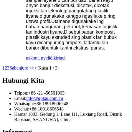
sampah liyane dicampur dadi bahan kayu
anyar, banjur diekstrusi, dicetak, dicetak
injeksi lan teknologi pangolahan plastik
liyane digunakake kanggo ngasilake piring
utawa profil.Utamane digunakake ing
bahan bangunan, perabot, kemasan logistik
lan industri liyane.Disebut papan komposit
plastik kayu extruded sing plastik lan bubuk
kayu dicampur ing proporsi tartamtu lan
banjur dibentuk kanthi ekstrusi panas.
nakoni, nyelidiki
rinci
1
2
3
Sabanjure >
>>
Kaca 1 / 3
Hubungi Kita
Telpon:
+86 -21 -56561003
Email:
info@gokai.com.cn
Whatsapp:
+86 18918606548
Wechat:
+86 18918606548
Kamar 1003, Gedung 1, Lane 111, Luxiang Road, Distrik
Baoshan, SHANGHAI, China
Informasi