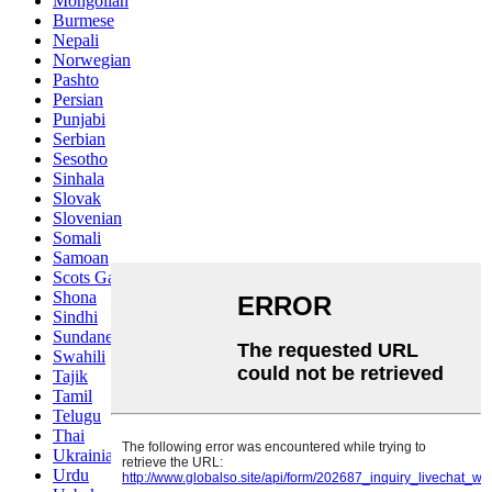
Mongolian
Burmese
Nepali
Norwegian
Pashto
Persian
Punjabi
Serbian
Sesotho
Sinhala
Slovak
Slovenian
Somali
Samoan
Scots Gaelic
Shona
Sindhi
Sundanese
Swahili
Tajik
Tamil
Telugu
Thai
Ukrainian
Urdu