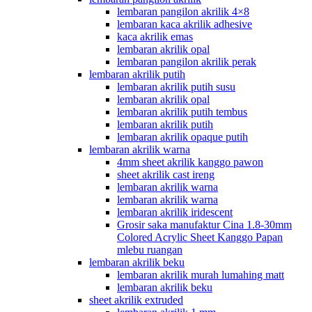
lembaran pangilon akrilik 4×8
lembaran kaca akrilik adhesive
kaca akrilik emas
lembaran akrilik opal
lembaran pangilon akrilik perak
lembaran akrilik putih
lembaran akrilik putih susu
lembaran akrilik opal
lembaran akrilik putih tembus
lembaran akrilik putih
lembaran akrilik opaque putih
lembaran akrilik warna
4mm sheet akrilik kanggo pawon
sheet akrilik cast ireng
lembaran akrilik warna
lembaran akrilik warna
lembaran akrilik iridescent
Grosir saka manufaktur Cina 1.8-30mm
Colored Acrylic Sheet Kanggo Papan
mlebu ruangan
lembaran akrilik beku
lembaran akrilik murah lumahing matt
lembaran akrilik beku
sheet akrilik extruded