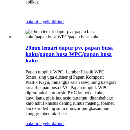
aplikasi.
nakoni, nyelidiki
rinci
20mm lemari dapur pvc papan busa
kaku/papan busa WPC/papan busa
kaku
Papan umpluk WPC, Lembar Plastik WPC
Sintra, sing uga dijenengi Papan Komposit
Plastik Kayu, minangka salah sawijining kategori
kreatif papan busa PVC.Papan umpluk WPC
diprodhuksi karo resin PVC lan wêdakakêna
kayu kang pipis ing rasio tartamtu, ditambahake
karo aditif khusus dening rumus majeng, foamed
lan extruded ing suhu dhuwur pungkasanipun
kanggo mbentuk sheet.
nakoni, nyelidiki
rinci