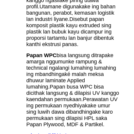
kanggo ngasilake piring utawa
profil.Utamane digunakake ing bahan
bangunan, perabot, kemasan logistik
lan industri liyane.Disebut papan
komposit plastik kayu extruded sing
plastik lan bubuk kayu dicampur ing
proporsi tartamtu lan banjur dibentuk
kanthi ekstrusi panas.
Papan WPC
bisa langsung ditrapake
amarga nggumunke rampung &
technical ngalangi lumahing lumahing
ing mbandhingaké malah meksa
dhuwur laminate Applied
lumahing.Papan busa WPC bisa
dicithak langsung & dilapisi UV kanggo
kaendahan permukaan.Perawatan UV
ing permukaan nyedhiyakake umur
sing luwih dawa dibandhingake karo
permukaan sing dilapisi HPL saka
Papan Plywood, MDF & Partikel.