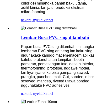
chloride) minangka bahan baku utama,
aditif kimia, lan jalur produksi ekstrusi
mikro-foaming.
nakoni, nyelidiki
rinci
Lembar Busa PVC sing ditambahi
Papan busa PVC sing ditambahi minangka
lembaran PVC sing entheng lan kaku sing
digunakake kanggo macem-macem aplikasi
kalebu pratandha lan tampilan, booth
pameran, pemasangan foto, desain interior,
thermoforming, prototipe, nggawe model,
lan liya-liyane.Iku bisa gampang sawed,
prangko, punched, mati -Cut, sanded, dibor,
screwed, mancep, riveted utawa bonded
nggunakake PVC adhesives.
nakoni, nyelidiki
rinci