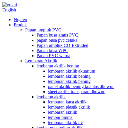
English
Ngarep
Produk
Papan umpluk PVC
Papan busa gratis PVC
papan busa pvc celuka
Papan umpluk CO-Extruded
Papan busa WPC
Papan PVC warna
Lembaran Akrilik
lembaran akrilik bening
lembaran akrilik akuarium
lembaran akrilik bening
lembaran akrilik bening
panel akrilik bening kualitas dhuwur
sheet akrilik transparan dhuwur
lembaran akrilik
lembaran kaca akrilik
lembaran plastik akrilik
lembaran akrilik
lembar pmma
lembaran akrilik uv
lembaran pangilon akrilik