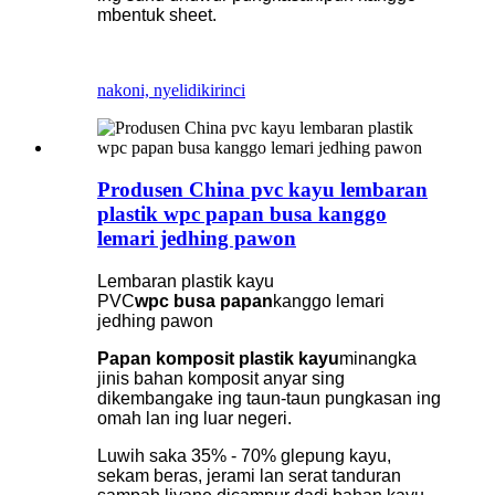
mbentuk sheet.
nakoni, nyelidiki
rinci
Produsen China pvc kayu lembaran
plastik wpc papan busa kanggo
lemari jedhing pawon
Lembaran plastik kayu
PVC
wpc
busa
papan
kanggo lemari
jedhing pawon
Papan komposit plastik kayu
minangka
jinis bahan komposit anyar sing
dikembangake ing taun-taun pungkasan ing
omah lan ing luar negeri.
Luwih saka 35% - 70% glepung kayu,
sekam beras, jerami lan serat tanduran