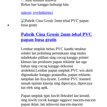
7. Sifat insulasi dhuwur
Bebas bae kanggo hubungi kita
nakoni, nyelidiki
rinci
Pabrik Cina Grosir 2mm tebal PVC
papan busa gratis
Lembar umpluk bebas PVC kanthi struktur
seluler lan polishing permukaan sing mulus
ndadekake pilihan sing cocog kanggo printer
khusus lan produsen papan reklame lan uga
bahan sing cocog kanggo dekorasi
arsitektur.Lembar papan umpluk PVC wis akeh
digunakake kanggo pratandha, papan reklame,
tampilan lan liya-liyane. Lembar PVC foamed
tansah njamin kinerja sing dipercaya, dipercaya
lan efek sing apik.
Papan umpluk tipis luwih fleksibel lan kreatif,
sing luwih cocok kanggo nggawe macem-macem
papan iklan, lan nduweni macem-macem