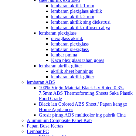
sheet akrilik extruded
lembaran akrilik 1 mm
lembaran plexiglass akrilik
lembaran akrilik 2 mm
lembaran akrilik sing diekstrusi
lembaran akrilik diffuser cahya
lembaran plexiglass
plexiglass akrilik
lembaran plexiglass
lembaran plexiglass
lembar pmma
Kaca plexiglass tahan gores
lembaran akrilik glitter
akrilik sheet bunnings
lembaran akrilik glitter
lembaran ABS
100% Virgin Material Black Uv Rated 0.35-
7.5mm ABS Thermoforming Sheets Saka Plastik
Food Grade
Black lan Colored ABS Sheet / Papan kanggo
Home Appliances
Grosir piring ABS multicolor ing pabrik Cina
Aluminium Composite Panel Kab
Papan Busa Kertas
Lembar PC