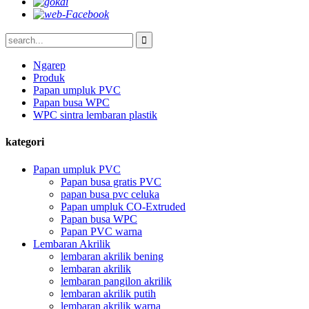
Ngarep
Produk
Papan umpluk PVC
Papan busa WPC
WPC sintra lembaran plastik
kategori
Papan umpluk PVC
Papan busa gratis PVC
papan busa pvc celuka
Papan umpluk CO-Extruded
Papan busa WPC
Papan PVC warna
Lembaran Akrilik
lembaran akrilik bening
lembaran akrilik
lembaran pangilon akrilik
lembaran akrilik putih
lembaran akrilik warna