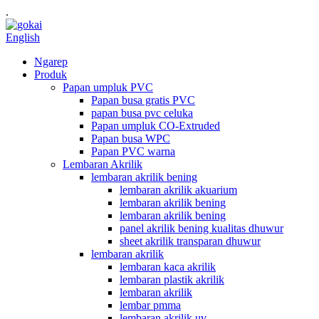
.
English
Ngarep
Produk
Papan umpluk PVC
Papan busa gratis PVC
papan busa pvc celuka
Papan umpluk CO-Extruded
Papan busa WPC
Papan PVC warna
Lembaran Akrilik
lembaran akrilik bening
lembaran akrilik akuarium
lembaran akrilik bening
lembaran akrilik bening
panel akrilik bening kualitas dhuwur
sheet akrilik transparan dhuwur
lembaran akrilik
lembaran kaca akrilik
lembaran plastik akrilik
lembaran akrilik
lembar pmma
lembaran akrilik uv