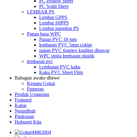
PC Hollow Sheet
PC Solid Sheet
LEMBAR PS
Lembar GPPS
Lembar HIPPS
Lembar pangilon PS
Papan busa WPC
Papan PVC 18 mm
lembaran PVC 5mm coklat
papan PVC foamex kualitas dhuwur
WPC sintra lembaran plastik
lembaran pvc
Lembaran PVC kaku
Kaku PVC Sheet Flim
Babagan awake dhewe
Kenapa Gokai
Pameran
Produk Unggulan
Featured
Kabar
Ngundhuh
Pitakonan
Hubungi Kita