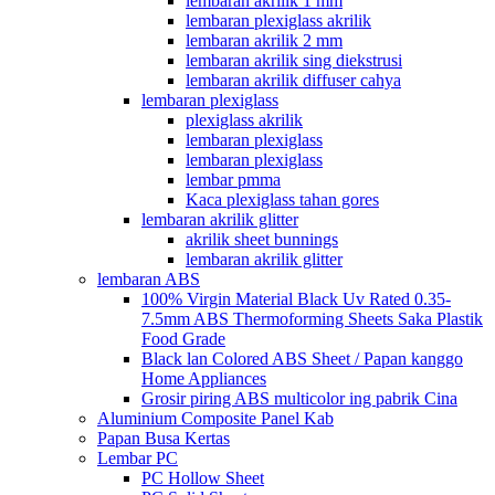
lembaran akrilik 1 mm
lembaran plexiglass akrilik
lembaran akrilik 2 mm
lembaran akrilik sing diekstrusi
lembaran akrilik diffuser cahya
lembaran plexiglass
plexiglass akrilik
lembaran plexiglass
lembaran plexiglass
lembar pmma
Kaca plexiglass tahan gores
lembaran akrilik glitter
akrilik sheet bunnings
lembaran akrilik glitter
lembaran ABS
100% Virgin Material Black Uv Rated 0.35-
7.5mm ABS Thermoforming Sheets Saka Plastik
Food Grade
Black lan Colored ABS Sheet / Papan kanggo
Home Appliances
Grosir piring ABS multicolor ing pabrik Cina
Aluminium Composite Panel Kab
Papan Busa Kertas
Lembar PC
PC Hollow Sheet