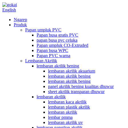
English
Ngarep
Produk
Papan umpluk PVC
Papan busa gratis PVC
papan busa pvc celuka
Papan umpluk CO-Extruded
Papan busa WPC
Papan PVC warna
Lembaran Akrilik
lembaran akrilik bening
lembaran akrilik akuarium
lembaran akrilik bening
lembaran akrilik bening
panel akrilik bening kualitas dhuwur
sheet akrilik transparan dhuwur
lembaran akrilik
lembaran kaca akrilik
lembaran plastik akrilik
lembaran akrilik
lembar pmma
lembaran akrilik uv
lembaran pangilon akrilik