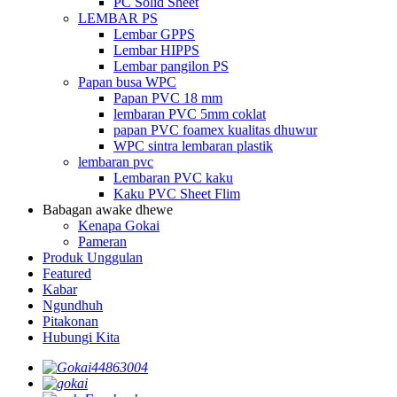
PC Solid Sheet
LEMBAR PS
Lembar GPPS
Lembar HIPPS
Lembar pangilon PS
Papan busa WPC
Papan PVC 18 mm
lembaran PVC 5mm coklat
papan PVC foamex kualitas dhuwur
WPC sintra lembaran plastik
lembaran pvc
Lembaran PVC kaku
Kaku PVC Sheet Flim
Babagan awake dhewe
Kenapa Gokai
Pameran
Produk Unggulan
Featured
Kabar
Ngundhuh
Pitakonan
Hubungi Kita