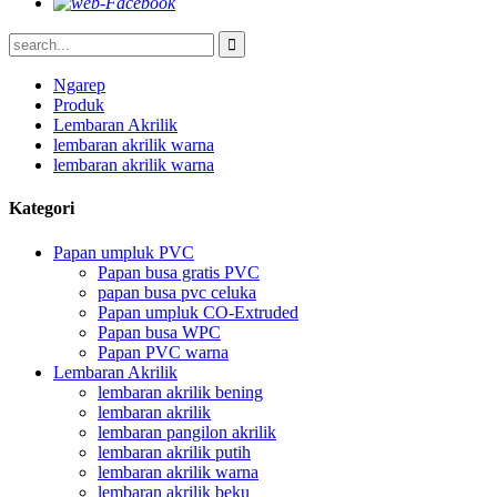
Ngarep
Produk
Lembaran Akrilik
lembaran akrilik warna
lembaran akrilik warna
Kategori
Papan umpluk PVC
Papan busa gratis PVC
papan busa pvc celuka
Papan umpluk CO-Extruded
Papan busa WPC
Papan PVC warna
Lembaran Akrilik
lembaran akrilik bening
lembaran akrilik
lembaran pangilon akrilik
lembaran akrilik putih
lembaran akrilik warna
lembaran akrilik beku