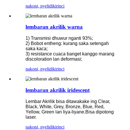
nakoni, nyelidiki
rinci
lembaran akrilik warna
1) Transmisi dhuwur nganti 93%;
2) Bobot entheng: kurang saka setengah
saka kaca;
3) resistance cuaca banget kanggo marang
discoloration lan deformasi;
nakoni, nyelidiki
rinci
lembaran akrilik iridescent
Lembar Akrilik bisa ditawakake ing Clear,
Black, White, Grey, Bronze, Blue, Red,
Yellow, Green lan liya-liyane.Bisa dipotong
laser.
nakoni, nyelidiki
rinci