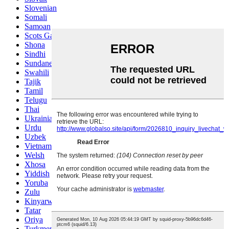
Slovenian
Somali
Samoan
Scots Gaelic
Shona
Sindhi
Sundanese
Swahili
Tajik
Tamil
Telugu
Thai
Ukrainian
Urdu
Uzbek
Vietnamese
Welsh
Xhosa
Yiddish
Yoruba
Zulu
Kinyarwanda
Tatar
Oriya
Turkmen