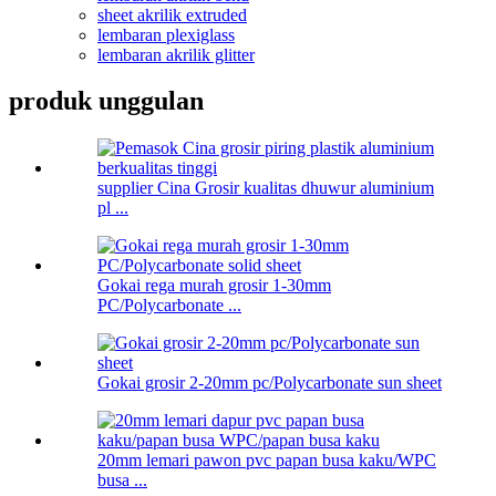
sheet akrilik extruded
lembaran plexiglass
lembaran akrilik glitter
produk unggulan
supplier Cina Grosir kualitas dhuwur aluminium
pl ...
Gokai rega murah grosir 1-30mm
PC/Polycarbonate ...
Gokai grosir 2-20mm pc/Polycarbonate sun sheet
20mm lemari pawon pvc papan busa kaku/WPC
busa ...