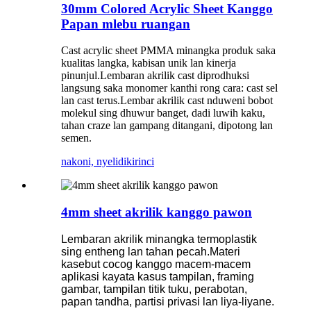
30mm Colored Acrylic Sheet Kanggo
Papan mlebu ruangan
Cast acrylic sheet PMMA minangka produk saka
kualitas langka, kabisan unik lan kinerja
pinunjul.Lembaran akrilik cast diprodhuksi
langsung saka monomer kanthi rong cara: cast sel
lan cast terus.Lembar akrilik cast nduweni bobot
molekul sing dhuwur banget, dadi luwih kaku,
tahan craze lan gampang ditangani, dipotong lan
semen.
nakoni, nyelidiki
rinci
4mm sheet akrilik kanggo pawon
Lembaran akrilik minangka termoplastik
sing entheng lan tahan pecah.Materi
kasebut cocog kanggo macem-macem
aplikasi kayata kasus tampilan, framing
gambar, tampilan titik tuku, perabotan,
papan tandha, partisi privasi lan liya-liyane.