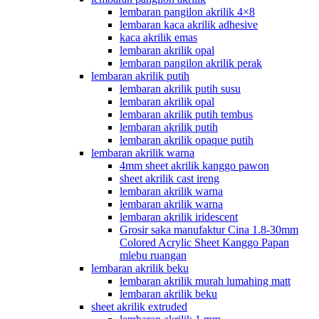
lembaran pangilon akrilik 4×8
lembaran kaca akrilik adhesive
kaca akrilik emas
lembaran akrilik opal
lembaran pangilon akrilik perak
lembaran akrilik putih
lembaran akrilik putih susu
lembaran akrilik opal
lembaran akrilik putih tembus
lembaran akrilik putih
lembaran akrilik opaque putih
lembaran akrilik warna
4mm sheet akrilik kanggo pawon
sheet akrilik cast ireng
lembaran akrilik warna
lembaran akrilik warna
lembaran akrilik iridescent
Grosir saka manufaktur Cina 1.8-30mm
Colored Acrylic Sheet Kanggo Papan
mlebu ruangan
lembaran akrilik beku
lembaran akrilik murah lumahing matt
lembaran akrilik beku
sheet akrilik extruded