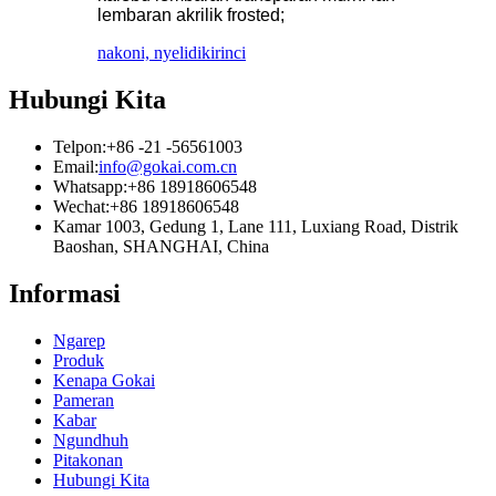
lembaran akrilik frosted;
nakoni, nyelidiki
rinci
Hubungi Kita
Telpon:
+86 -21 -56561003
Email:
info@gokai.com.cn
Whatsapp:
+86 18918606548
Wechat:
+86 18918606548
Kamar 1003, Gedung 1, Lane 111, Luxiang Road, Distrik
Baoshan, SHANGHAI, China
Informasi
Ngarep
Produk
Kenapa Gokai
Pameran
Kabar
Ngundhuh
Pitakonan
Hubungi Kita