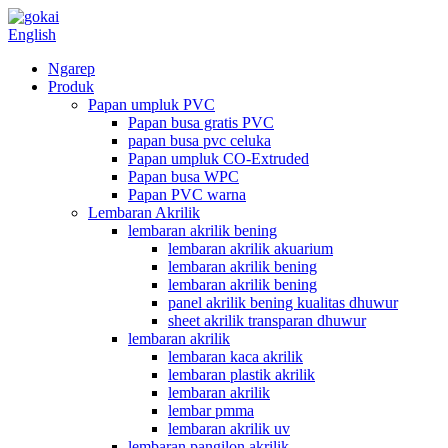
English
Ngarep
Produk
Papan umpluk PVC
Papan busa gratis PVC
papan busa pvc celuka
Papan umpluk CO-Extruded
Papan busa WPC
Papan PVC warna
Lembaran Akrilik
lembaran akrilik bening
lembaran akrilik akuarium
lembaran akrilik bening
lembaran akrilik bening
panel akrilik bening kualitas dhuwur
sheet akrilik transparan dhuwur
lembaran akrilik
lembaran kaca akrilik
lembaran plastik akrilik
lembaran akrilik
lembar pmma
lembaran akrilik uv
lembaran pangilon akrilik