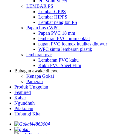
PC Solid Sheet
LEMBAR PS
Lembar GPPS
Lembar HIPPS
Lembar pangilon PS
Papan busa WPC
Papan PVC 18 mm
lembaran PVC 5mm coklat
papan PVC foamex kualitas dhuwur
WPC sintra lembaran plastik
lembaran pvc
Lembaran PVC kaku
Kaku PVC Sheet Flim
Babagan awake dhewe
Kenapa Gokai
Pameran
Produk Unggulan
Featured
Kabar
Ngundhuh
Pitakonan
Hubungi Kita