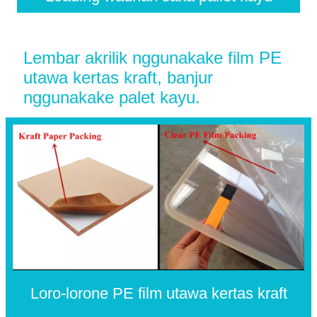
Lembar akrilik nggunakake film PE
utawa kertas kraft, banjur
nggunakake palet kayu.
Loro-lorone PE film utawa kertas kraft