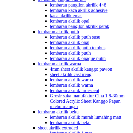
lembaran pangilon akrilik 4×8
lembaran kaca akrilik adhesive
kaca akrilik emas
lembaran akrilik opal
lembaran pangilon akrilik perak
lembaran akrilik putih
lembaran akrilik putih susu
lembaran akrilik opal
lembaran akrilik putih tembus
lembaran akrilik putih
lembaran akrilik opaque putih
lembaran akrilik warna
4mm sheet akrilik kanggo pawon
sheet akrilik cast ireng
lembaran akrilik warna
lembaran akrilik warna
lembaran akrilik iridescent
Grosir saka manufaktur Cina 1.8-30mm
Colored Acrylic Sheet Kanggo Papan
mlebu ruangan
lembaran akrilik beku
lembaran akrilik murah lumahing matt
lembaran akrilik beku
sheet akrilik extruded