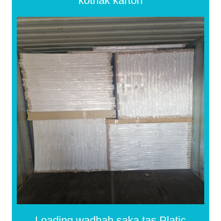
kothak karton
Loading wadhah saka tas Platic