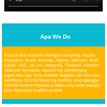
Apa We Do
Produk kita utamane diekspor menyang, kayata
Argentina, Brasil, Kanada, Nigeria, Meksiko, Arab
Saudi, UAE, UK, AS, Malaysia, Thailand, Vietnam,
Spanyol, Rumania, Aljazair ing saindenging
jagad.Kita uga SGS Audited Supplier.Lan kita lulus
sertifikasi CE.Kita fokus ing kualitas sing nganggo
metode kontrol inspeksi kualitas sing ketat supaya
bisa dipercaya kualitas produk.