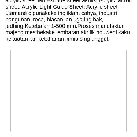
acrylic sheet lan Extrude sheet akrilik, Acrylic Mirror
sheet, Acrylic Light Guide Sheet, Acrylic sheet
utamané digunakake ing iklan, cahya, industri
bangunan, reca, hiasan lan uga ing bak,
jedhing.Ketebalan 1-500 mm.Proses manufaktur
majeng mesthekake lembaran akrilik nduweni kaku,
kekuatan lan ketahanan kimia sing unggul.