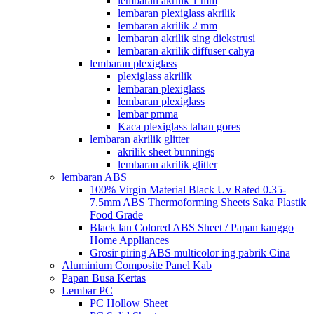
lembaran akrilik 1 mm
lembaran plexiglass akrilik
lembaran akrilik 2 mm
lembaran akrilik sing diekstrusi
lembaran akrilik diffuser cahya
lembaran plexiglass
plexiglass akrilik
lembaran plexiglass
lembaran plexiglass
lembar pmma
Kaca plexiglass tahan gores
lembaran akrilik glitter
akrilik sheet bunnings
lembaran akrilik glitter
lembaran ABS
100% Virgin Material Black Uv Rated 0.35-
7.5mm ABS Thermoforming Sheets Saka Plastik
Food Grade
Black lan Colored ABS Sheet / Papan kanggo
Home Appliances
Grosir piring ABS multicolor ing pabrik Cina
Aluminium Composite Panel Kab
Papan Busa Kertas
Lembar PC
PC Hollow Sheet