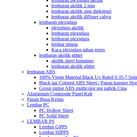
lembaran plexiglass akrilik
lembaran akrilik 2 mm
lembaran akrilik sing diekstrusi
lembaran akrilik diffuser cahya
lembaran plexiglass
plexiglass akrilik
lembaran plexiglass
lembaran plexiglass
lembar pmma
Kaca plexiglass tahan gores
lembaran akrilik glitter
akrilik sheet bunnings
lembaran akrilik glitter
lembaran ABS
100% Virgin Material Black Uv Rated 0.35-7.5m
Black lan Colored ABS Sheet / Papan kanggo Ho
Grosir piring ABS multicolor ing pabrik Cina
Aluminium Composite Panel Kab
Papan Busa Kertas
Lembar PC
PC Hollow Sheet
PC Solid Sheet
LEMBAR PS
Lembar GPPS
Lembar HIPPS