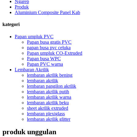
Ngarep
Produk
Aluminium Composite Panel Kab
kategori
Papan umpluk PVC
Papan busa gratis PVC
papan busa pvc celuka
Papan umpluk CO-Extruded
Papan busa WPC
Papan PVC warna
Lembaran Akrilik
lembaran akrilik bening
lembaran akrilik
lembaran pangilon akrilik
lembaran akrilik putih
lembaran akrilik warna
lembaran akrilik beku
sheet akrilik extruded
lembaran plexiglass
lembaran akrilik glitter
produk unggulan