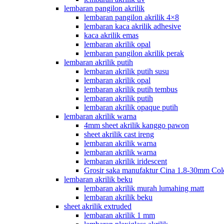
lembaran pangilon akrilik
lembaran pangilon akrilik 4×8
lembaran kaca akrilik adhesive
kaca akrilik emas
lembaran akrilik opal
lembaran pangilon akrilik perak
lembaran akrilik putih
lembaran akrilik putih susu
lembaran akrilik opal
lembaran akrilik putih tembus
lembaran akrilik putih
lembaran akrilik opaque putih
lembaran akrilik warna
4mm sheet akrilik kanggo pawon
sheet akrilik cast ireng
lembaran akrilik warna
lembaran akrilik warna
lembaran akrilik iridescent
Grosir saka manufaktur Cina 1.8-30mm Col
lembaran akrilik beku
lembaran akrilik murah lumahing matt
lembaran akrilik beku
sheet akrilik extruded
lembaran akrilik 1 mm