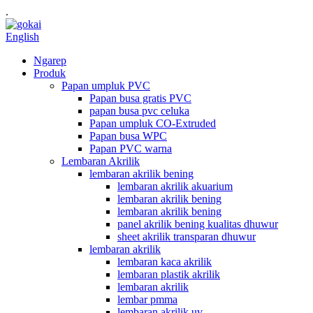
.
English
Ngarep
Produk
Papan umpluk PVC
Papan busa gratis PVC
papan busa pvc celuka
Papan umpluk CO-Extruded
Papan busa WPC
Papan PVC warna
Lembaran Akrilik
lembaran akrilik bening
lembaran akrilik akuarium
lembaran akrilik bening
lembaran akrilik bening
panel akrilik bening kualitas dhuwur
sheet akrilik transparan dhuwur
lembaran akrilik
lembaran kaca akrilik
lembaran plastik akrilik
lembaran akrilik
lembar pmma
lembaran akrilik uv