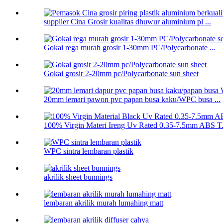
supplier Cina Grosir kualitas dhuwur aluminium pl ...
Gokai rega murah grosir 1-30mm PC/Polycarbonate ...
Gokai grosir 2-20mm pc/Polycarbonate sun sheet
20mm lemari pawon pvc papan busa kaku/WPC busa ...
100% Virgin Materi Ireng Uv Rated 0.35-7.5mm ABS T.
WPC sintra lembaran plastik
akrilik sheet bunnings
lembaran akrilik murah lumahing matt