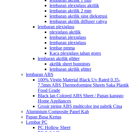
lembaran akrilik 1 mm
lembaran plexiglass akrilik
lembaran akrilik 2 mm
lembaran akrilik sing diekstrusi
lembaran akrilik diffuser cahya
lembaran plexiglass
plexiglass akrilik
lembaran plexiglass
lembaran plexiglass
lembar pmma
Kaca plexiglass tahan gores
lembaran akrilik glitter
akrilik sheet bunnings
lembaran akrilik glitter
lembaran ABS
100% Virgin Material Black Uv Rated 0.35-
7.5mm ABS Thermoforming Sheets Saka Plastik
Food Grade
Black lan Colored ABS Sheet / Papan kanggo
Home Appliances
Grosir piring ABS multicolor ing pabrik Cina
Aluminium Composite Panel Kab
Papan Busa Kertas
Lembar PC
PC Hollow Sheet