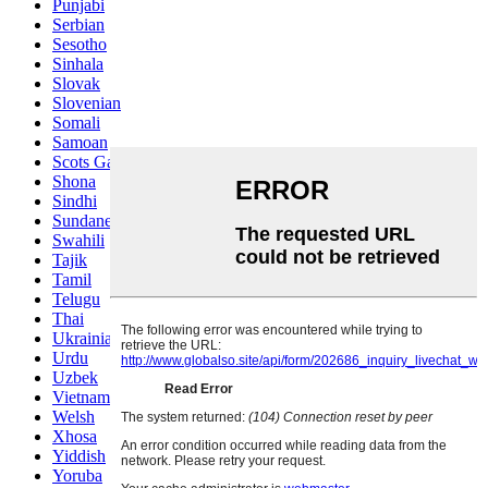
Punjabi
Serbian
Sesotho
Sinhala
Slovak
Slovenian
Somali
Samoan
Scots Gaelic
Shona
Sindhi
Sundanese
Swahili
Tajik
Tamil
Telugu
Thai
Ukrainian
Urdu
Uzbek
Vietnamese
Welsh
Xhosa
Yiddish
Yoruba