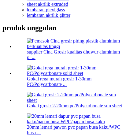
sheet akrilik extruded
lembaran plexiglass
lembaran akrilik glitter
produk unggulan
supplier Cina Grosir kualitas dhuwur aluminium
pl ...
Gokai rega murah grosir 1-30mm
PC/Polycarbonate ...
Gokai grosir 2-20mm pc/Polycarbonate sun sheet
20mm lemari pawon pvc papan busa kaku/WPC
busa ...