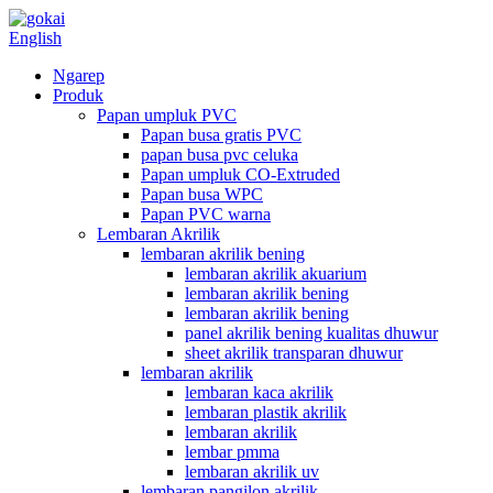
English
Ngarep
Produk
Papan umpluk PVC
Papan busa gratis PVC
papan busa pvc celuka
Papan umpluk CO-Extruded
Papan busa WPC
Papan PVC warna
Lembaran Akrilik
lembaran akrilik bening
lembaran akrilik akuarium
lembaran akrilik bening
lembaran akrilik bening
panel akrilik bening kualitas dhuwur
sheet akrilik transparan dhuwur
lembaran akrilik
lembaran kaca akrilik
lembaran plastik akrilik
lembaran akrilik
lembar pmma
lembaran akrilik uv
lembaran pangilon akrilik