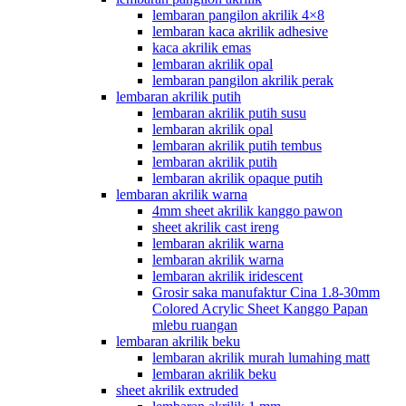
lembaran pangilon akrilik 4×8
lembaran kaca akrilik adhesive
kaca akrilik emas
lembaran akrilik opal
lembaran pangilon akrilik perak
lembaran akrilik putih
lembaran akrilik putih susu
lembaran akrilik opal
lembaran akrilik putih tembus
lembaran akrilik putih
lembaran akrilik opaque putih
lembaran akrilik warna
4mm sheet akrilik kanggo pawon
sheet akrilik cast ireng
lembaran akrilik warna
lembaran akrilik warna
lembaran akrilik iridescent
Grosir saka manufaktur Cina 1.8-30mm
Colored Acrylic Sheet Kanggo Papan
mlebu ruangan
lembaran akrilik beku
lembaran akrilik murah lumahing matt
lembaran akrilik beku
sheet akrilik extruded