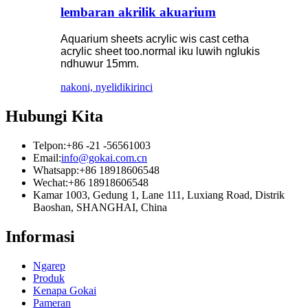
lembaran akrilik akuarium
Aquarium sheets acrylic wis cast cetha
acrylic sheet too.normal iku luwih nglukis
ndhuwur 15mm.
nakoni, nyelidiki
rinci
Hubungi Kita
Telpon:
+86 -21 -56561003
Email:
info@gokai.com.cn
Whatsapp:
+86 18918606548
Wechat:
+86 18918606548
Kamar 1003, Gedung 1, Lane 111, Luxiang Road, Distrik
Baoshan, SHANGHAI, China
Informasi
Ngarep
Produk
Kenapa Gokai
Pameran