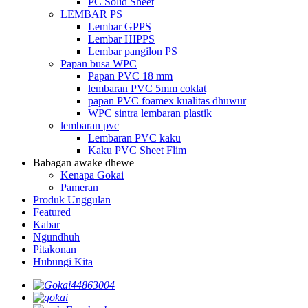
PC Solid Sheet
LEMBAR PS
Lembar GPPS
Lembar HIPPS
Lembar pangilon PS
Papan busa WPC
Papan PVC 18 mm
lembaran PVC 5mm coklat
papan PVC foamex kualitas dhuwur
WPC sintra lembaran plastik
lembaran pvc
Lembaran PVC kaku
Kaku PVC Sheet Flim
Babagan awake dhewe
Kenapa Gokai
Pameran
Produk Unggulan
Featured
Kabar
Ngundhuh
Pitakonan
Hubungi Kita