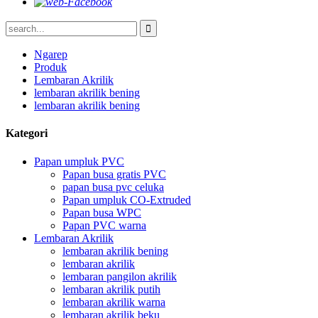
Ngarep
Produk
Lembaran Akrilik
lembaran akrilik bening
lembaran akrilik bening
Kategori
Papan umpluk PVC
Papan busa gratis PVC
papan busa pvc celuka
Papan umpluk CO-Extruded
Papan busa WPC
Papan PVC warna
Lembaran Akrilik
lembaran akrilik bening
lembaran akrilik
lembaran pangilon akrilik
lembaran akrilik putih
lembaran akrilik warna
lembaran akrilik beku