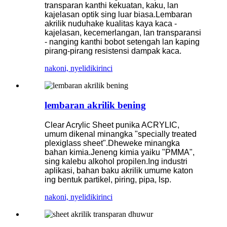
transparan kanthi kekuatan, kaku, lan
kajelasan optik sing luar biasa.Lembaran
akrilik nuduhake kualitas kaya kaca -
kajelasan, kecemerlangan, lan transparansi
- nanging kanthi bobot setengah lan kaping
pirang-pirang resistensi dampak kaca.
nakoni, nyelidiki
rinci
lembaran akrilik bening
Clear Acrylic Sheet punika ACRYLIC,
umum dikenal minangka "specially treated
plexiglass sheet".Dheweke minangka
bahan kimia.Jeneng kimia yaiku "PMMA",
sing kalebu alkohol propilen.Ing industri
aplikasi, bahan baku akrilik umume katon
ing bentuk partikel, piring, pipa, lsp.
nakoni, nyelidiki
rinci