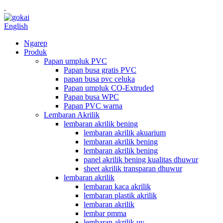
.
English
Ngarep
Produk
Papan umpluk PVC
Papan busa gratis PVC
papan busa pvc celuka
Papan umpluk CO-Extruded
Papan busa WPC
Papan PVC warna
Lembaran Akrilik
lembaran akrilik bening
lembaran akrilik akuarium
lembaran akrilik bening
lembaran akrilik bening
panel akrilik bening kualitas dhuwur
sheet akrilik transparan dhuwur
lembaran akrilik
lembaran kaca akrilik
lembaran plastik akrilik
lembaran akrilik
lembar pmma
lembaran akrilik uv