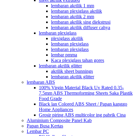
sheet akrilik extruded
lembaran akrilik 1 mm
lembaran plexiglass akrilik
lembaran akrilik 2 mm
lembaran akrilik sing diekstrusi
lembaran akrilik diffuser cahya
lembaran plexiglass
plexiglass akrilik
lembaran plexiglass
lembaran plexiglass
lembar pmma
Kaca plexiglass tahan gores
lembaran akrilik glitter
akrilik sheet bunnings
lembaran akrilik glitter
lembaran ABS
100% Virgin Material Black Uv Rated 0.35-
7.5mm ABS Thermoforming Sheets Saka Plastik
Food Grade
Black lan Colored ABS Sheet / Papan kanggo
Home Appliances
Grosir piring ABS multicolor ing pabrik Cina
Aluminium Composite Panel Kab
Papan Busa Kertas
Lembar PC