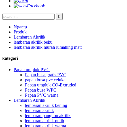
Ngarep
Produk
Lembaran Akrilik
lembaran akrilik beku
lembaran akrilik murah lumahing matt
kategori
Papan umpluk PVC
Papan busa gratis PVC
papan busa pvc celuka
Papan umpluk CO-Extruded
Papan busa WPC
Papan PVC warna
Lembaran Akrilik
lembaran akrilik bening
lembaran akrilik
lembaran pangilon akrilik
lembaran akrilik putih
lembaran akrilik warna