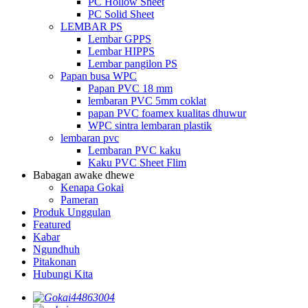
PC Hollow Sheet
PC Solid Sheet
LEMBAR PS
Lembar GPPS
Lembar HIPPS
Lembar pangilon PS
Papan busa WPC
Papan PVC 18 mm
lembaran PVC 5mm coklat
papan PVC foamex kualitas dhuwur
WPC sintra lembaran plastik
lembaran pvc
Lembaran PVC kaku
Kaku PVC Sheet Flim
Babagan awake dhewe
Kenapa Gokai
Pameran
Produk Unggulan
Featured
Kabar
Ngundhuh
Pitakonan
Hubungi Kita